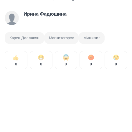
Ирина Фадюшина
Карен Даллакян
Магнитогорск
Минипиг
0
0
0
0
0