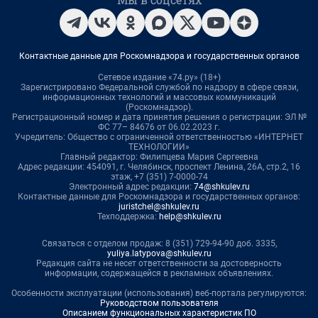
Контактные данные для Роскомнадзора и государственных органов
Сетевое издание «74.ру» (18+)
Зарегистрировано Федеральной службой по надзору в сфере связи,
информационных технологий и массовых коммуникаций
(Роскомнадзор).
Регистрационный номер и дата принятия решения о регистрации: ЭЛ №
ФС 77– 84676 от 06.02.2023 г.
Учредитель: Общество с ограниченной ответственностью «ИНТЕРНЕТ
ТЕХНОЛОГИИ»
Главный редактор: Филипцева Мария Сергеевна
Адрес редакции: 454091, г. Челябинск, проспект Ленина, 26А, стр.2, 16
этаж, +7 (351) 7-0000-74
Электронный адрес редакции:
74@shkulev.ru
Контактные данные для Роскомнадзора и государственных органов:
juristchel@shkulev.ru
Техподдержка:
help@shkulev.ru
Связаться с отделом продаж: 8 (351) 729-94-90 доб. 3335,
yuliya.latypova@shkulev.ru
Редакция сайта не несет ответственности за достоверность
информации, содержащейся в рекламных объявлениях.
Особенности эксплуатации (использования) веб-портала регулируются:
Руководством пользователя
Описанием функциональных характеристик ПО