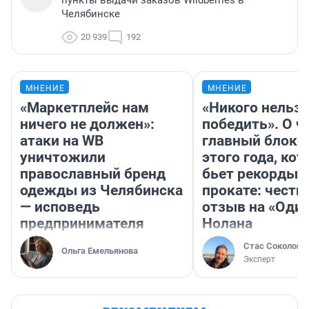
пункты выдачи заказов Wildberries в
Челябинске
20 939
192
МНЕНИЕ
МНЕНИЕ
«Маркетплейс нам
«Никого нельз
ничего не должен»:
победить». О ч
атаки на WB
главный блокб
уничтожили
этого года, ко
православный бренд
бьет рекорды 
одежды из Челябинска
прокате: честн
— исповедь
отзыв на «Оди
предпринимателя
Нолана
Стас Соколов
Ольга Емельянова
Эксперт