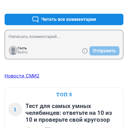
, что могут вылететь в любой момент и рвут город 
+1
–0
(для них чужой) на части и создавая свой 
"пенсионный фонд", втыкают где попало липовые 
кафе с надписью "АРЕНДА".
Читать все комментарии
Гость
Отправить
Войти
Новости СМИ2
ТОП 5
Тест для самых умных
1
челябинцев: ответьте на 10 из
10 и проверьте свой кругозор