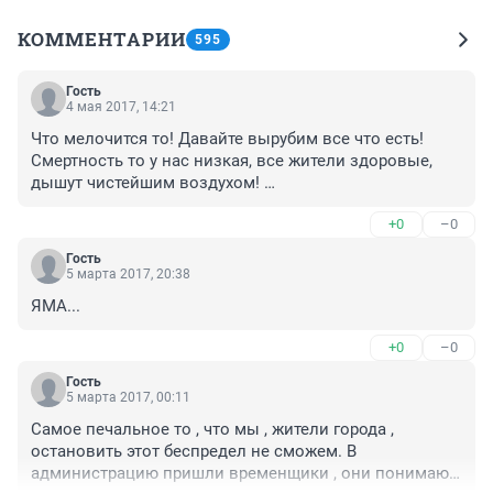
КОММЕНТАРИИ
595
Гость
4 мая 2017, 14:21
Что мелочится то! Давайте вырубим все что есть! 
Смертность то у нас низкая, все жители здоровые, 
дышут чистейшим воздухом! 

Это не власть а вредительство какое-то!
+0
–0
Гость
5 марта 2017, 20:38
ЯМА...
+0
–0
Гость
5 марта 2017, 00:11
Самое печальное то , что мы , жители города , 
остановить этот беспредел не сможем. В 
администрацию пришли временщики , они понимают 