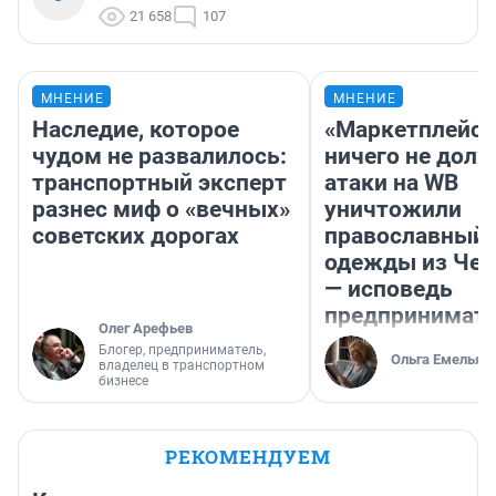
21 658
107
МНЕНИЕ
МНЕНИЕ
Наследие, которое
«Маркетплейс 
чудом не развалилось:
ничего не долж
транспортный эксперт
атаки на WB
разнес миф о «вечных»
уничтожили
советских дорогах
православный 
одежды из Чел
— исповедь
предпринимат
Олег Арефьев
Блогер, предприниматель,
Ольга Емельян
владелец в транспортном
бизнесе
РЕКОМЕНДУЕМ