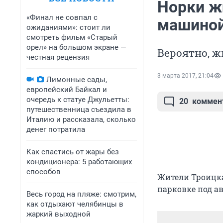
Норки жи
«Финал не совпал с
машиной
ожиданиями»: стоит ли
смотреть фильм «Старый
орел» на большом экране —
Вероятно, ж
честная рецензия
3 марта 2017, 21:04
Лимонные сады,
европейский Байкал и
очередь к статуе Джульетты:
20
коммен
путешественница съездила в
Италию и рассказала, сколько
денег потратила
Как спастись от жары без
кондиционера: 5 работающих
способов
Жители Троицка
парковке под ав
Весь город на пляже: смотрим,
как отдыхают челябинцы в
жаркий выходной