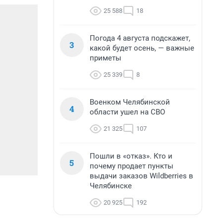
25 588
18
Погода 4 августа подскажет,
3
какой будет осень, — важные
приметы
25 339
8
Военком Челябинской
4
области ушел на СВО
21 325
107
Пошли в «отказ». Кто и
5
почему продает пункты
выдачи заказов Wildberries в
Челябинске
20 925
192