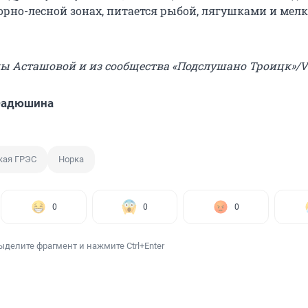
горно-лесной зонах, питается рыбой, лягушками и мел
ны Асташовой и из сообщества «Подслушано Троицк»/
Фадюшина
кая ГРЭС
Норка
0
0
0
ыделите фрагмент и нажмите Ctrl+Enter