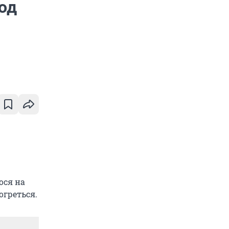
под
ося на
огреться.