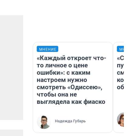
МНЕНИЕ
МНЕНИ
«Каждый откроет что-
«Спут
то личное о цене
пургу»
ошибки»: с каким
смерт
настроем нужно
котор
смотреть «Одиссею»,
обнар
чтобы она не
выглядела как фиаско
Надежда Губарь