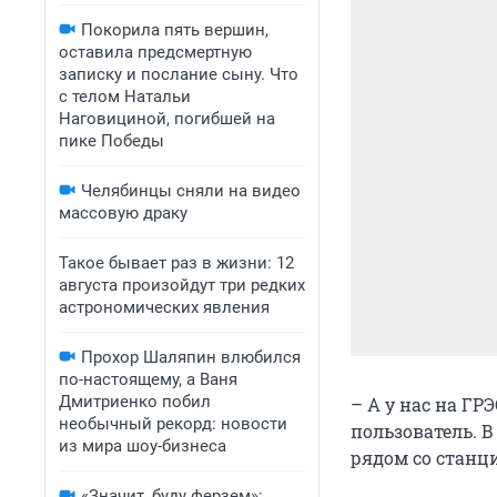
Покорила пять вершин,
оставила предсмертную
записку и послание сыну. Что
с телом Натальи
Наговициной, погибшей на
пике Победы
Челябинцы сняли на видео
массовую драку
Такое бывает раз в жизни: 12
августа произойдут три редких
астрономических явления
Прохор Шаляпин влюбился
по-настоящему, а Ваня
Дмитриенко побил
– А у нас на Г
необычный рекорд: новости
пользователь. 
из мира шоу-бизнеса
рядом со станц
«Значит, буду ферзем»: