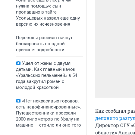
«Они всё еще в лесу, и им
нужна помощь»: сын
пропавших в тайге
Усольцевых назвал еще одну
версию их исчезновения
Переводы россиян начнут
блокировать по одной
причине: подробности
Ушел от жены с двумя
детьми. Как главный качок
«Уральских пельменей» в 54
года закрутил роман с
молодой красоткой
«Нет некрасивых городов,
есть недофинансированные».
Как сообщал ра
Путешественники проехали
деловито разг
2000 километров по Уралу на
Директор ОГУ «
машине — стоило ли оно того
области» Алекс