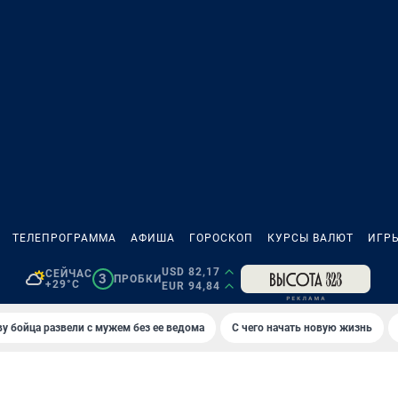
ТЕЛЕПРОГРАММА
АФИША
ГОРОСКОП
КУРСЫ ВАЛЮТ
ИГР
USD 82,17
СЕЙЧАС
3
ПРОБКИ
+29°C
EUR 94,84
у бойца развели с мужем без ее ведома
С чего начать новую жизнь