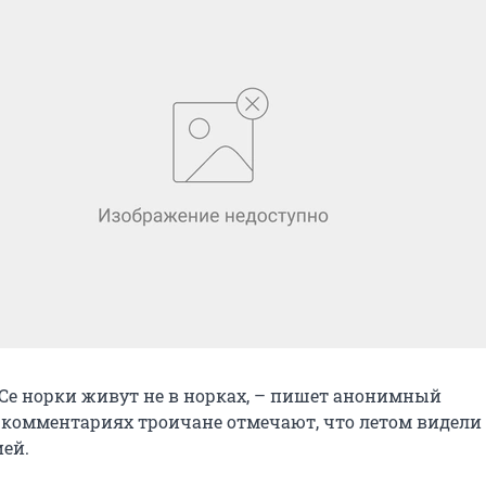
РЭСе норки живут не в норках, – пишет анонимный
В комментариях троичане отмечают, что летом видели
ией.