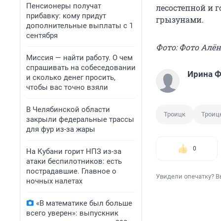
Пенсионеры получат
лесостепной и 
прибавку: кому придут
грызунами.
дополнительные выплаты с 1
сентября
Фото: Фото Алё
Миссия — найти работу. О чем
спрашивать на собеседовании
Ирина 
и сколько денег просить,
чтобы вас точно взяли
В Челябинской области
Троицк
Троиц
закрыли федеральные трассы
для фур из-за жары
0
На Кубани горит НПЗ из-за
атаки беспилотников: есть
пострадавшие. Главное о
Увидели опечатку? В
ночных налетах
«В математике был больше
всего уверен»: выпускник