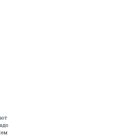
ают
адо
чем