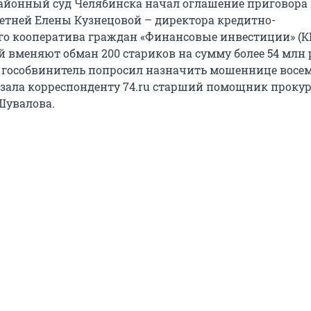
йонный суд Челябинска начал оглашение приговора 
етней Елены Кузнецовой – директора кредитно-
го кооператива граждан «Финансовые инвестиции» (
й вменяют обман 200 стариков на сумму более 54 млн 
 гособвинитель попросил назначить мошеннице восем
азала корреспонденту 74.ru старший помощник проку
Шувалова.