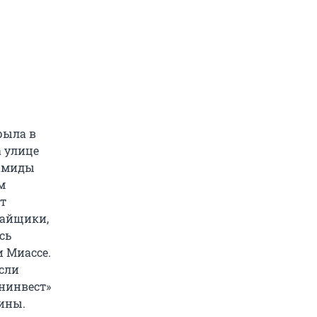
рыла в
а улице
рамиды
м
т
Пайщики,
сь
и Миассе.
если
ининвест»
ины.