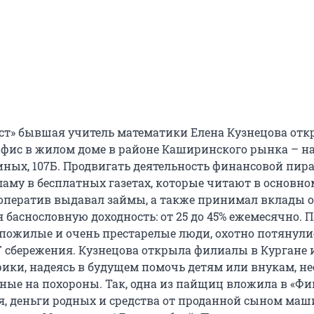
т» бывшая учитель математики Елена Кузнецова отк
в офис в жилом доме в районе Каширинского рынка – н
ных, 107Б. Продвигать деятельность финансовой пи
ламу в бесплатных газетах, которые читают в основно
оператив выдавал займы, а также принимал вклады о
 баснословную доходность: от 25 до 45% ежемесячно. 
 пожилые и очень престарелые люди, охотно потянули
Г сбережения. Кузнецова открыла филиалы в Кургане 
рики, надеясь в будущем помочь детям или внукам, н
нные на похороны. Так, одна из пайщиц вложила в «Ф
я, деньги родных и средства от проданной сыном маш