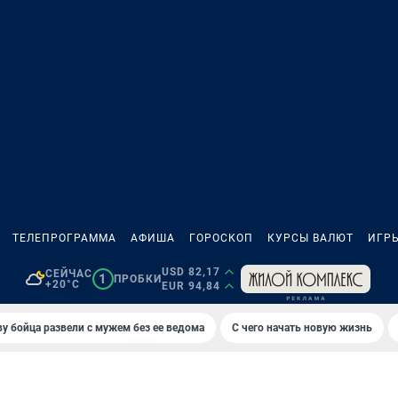
ТЕЛЕПРОГРАММА
АФИША
ГОРОСКОП
КУРСЫ ВАЛЮТ
ИГР
USD 82,17
СЕЙЧАС
1
ПРОБКИ
+20°C
EUR 94,84
у бойца развели с мужем без ее ведома
С чего начать новую жизнь