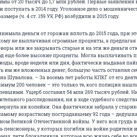
мы от 20 тысяч до 1,7 млн рублей. Первые заявления 
поступать в 2014 году. Уголовное дело о мошенничес
змере (ч. 4 ст. 159 УК РФ) возбудили в 2015 году.
нимала деньги от горожан вплоть до 2015 года, при э
ому не выплачивая огромные проценты, а предлагая
оворы или же закрывать старые и на эти же деньги о
од еще более высокие проценты. Могла выплачивать 
риоды, вроде недели или дня, фактически выдавая па
ь им же вложенных денег, большую часть оставляя себ
на Шувалова. – За восемь лет работы КПКГ от его дея
имум 200 человек – это только те, кого полиция нашл
певшими. Ущерб составил 54 млн 269 тысяч рублей. Ни
тельного расследования, ни в ходе судебного следств
вернула ни копейки. Она фактически забрала у старик
, самому возрастному пострадавшему 92 года – дедушк
ном Великой Отечественной войны. У него вся грудь в
ть пенсионеры, у которых погибли на войне родители 
мах, дети блокадников, которые всю жизнь себе во вс