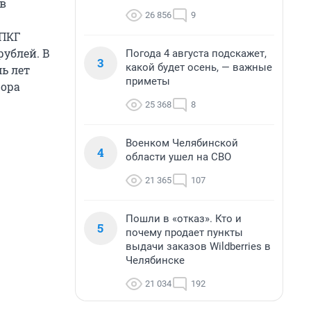
в
26 856
9
КПКГ
рублей. В
Погода 4 августа подскажет,
3
какой будет осень, — важные
ь лет
приметы
рора
25 368
8
Военком Челябинской
4
области ушел на СВО
21 365
107
Пошли в «отказ». Кто и
5
почему продает пункты
выдачи заказов Wildberries в
Челябинске
21 034
192