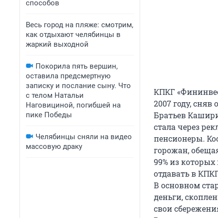
способов
Весь город на пляже: смотрим,
как отдыхают челябинцы в
жаркий выходной
Покорила пять вершин,
оставила предсмертную
записку и послание сыну. Что
КПКГ «Фининвес
с телом Натальи
2007 году, сня
Наговициной, погибшей на
Братьев Кашири
пике Победы
стала через рек
Челябинцы сняли на видео
пенсионеры. Ко
массовую драку
горожан, обещая
99% из которых
отдавать в КПК
В основном ста
деньги, скопле
свои сбережени