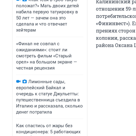
Калининский ра
положат?» Мать двоих детей
отношении 59-л
набила первую татуировку в
потребительско
50 лет — зачем она это
«Фининвест»). Е
сделала и что отвечает
хейтерам
прениях сторон
колонии, расск
«Финал не совпал с
района Оксана 
ожиданиями»: стоит ли
смотреть фильм «Старый
орел» на большом экране —
честная рецензия
Лимонные сады,
европейский Байкал и
очередь к статуе Джульетты:
путешественница съездила в
Италию и рассказала, сколько
денег потратила
Как спастись от жары без
кондиционера: 5 работающих