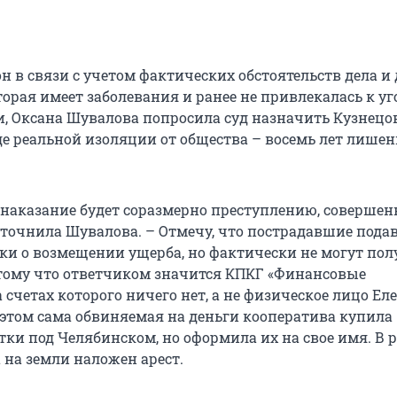
н в связи с учетом фактических обстоятельств дела и
торая имеет заболевания и ранее не привлекалась к у
и, Оксана Шувалова попросила суд назначить Кузнецо
де реальной изоляции от общества – восемь лет лише
 наказание будет соразмерно преступлению, соверше
уточнила Шувалова. – Отмечу, что пострадавшие пода
ки о возмещении ущерба, но фактически не могут пол
отому что ответчиком значится КПКГ «Финансовые
 счетах которого ничего нет, а не физическое лицо Ел
 этом сама обвиняемая на деньги кооператива купила
тки под Челябинском, но оформила их на свое имя. В 
 на земли наложен арест.