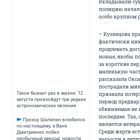
Вкладывали сум
полицию начали 
особо крупном ра
– Кузнецова при
фактически ник
продлевать дог
новые, якобы п
за короткие пе
маленькую част
рассказала Окса
пострадали мин
Такое бывает раз в жизни: 12
признала потер
августа произойдут три редких
период предвари
астрономических явления
обвиняемая не 
последнее. Так
Прохор Шаляпин влюбился
является ветера
по-настоящему, а Ваня
Среди жертв ес
Дмитриенко побил
необычный рекорд: новости
выросли в детдо