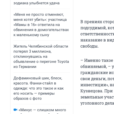
зодиака улыбнется удача
«Меня не просто отменяют,
меня хотят убить»: участница
В прениях сторо
«Мамы в 16» ответила на
подсудимой, ко
обвинения в домогательствах
ответственност
к маленькому сыну
наказание в ви
свободы.
Житель Челябинской области
потерял 3 миллиона,
откликнувшись на
– Именно такое
объявление о перегоне Toyota
обвиняемой, – 
из Германии
гражданские ис
Дофаминовый шик, блеск,
свои деньги, п
красота. Фанки-стайл в
инвестиции», на
одежде: что это такое и как
Кузнецова. При
его носить — примеры
земельные учас
образов с фото
уголовного дела
«Минус — слишком много