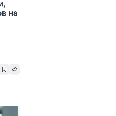
и,
ов на