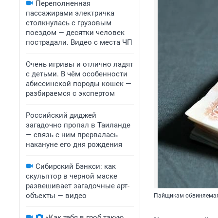
Переполненная
пассажирами электричка
столкнулась с грузовым
поездом — десятки человек
пострадали. Видео с места ЧП
Очень игривы и отлично ладят
с детьми. В чём особенности
абиссинской породы кошек —
разбираемся с экспертом
Российский диджей
загадочно пропал в Таиланде
— связь с ним прервалась
накануне его дня рождения
Сибирский Бэнкси: как
скульптор в черной маске
развешивает загадочные арт-
объекты — видео
Пайщикам обвиняемая 
«Как тебя в гроб такую