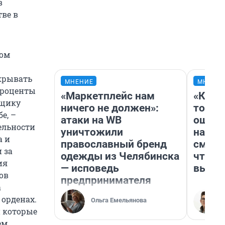
в
тве в
том
ткрывать
МНЕНИЕ
МНЕНИ
проценты
«Маркетплейс нам
«Кажд
йщику
ничего не должен»:
то лич
е, –
атаки на WB
ошибк
тельности
уничтожили
настр
а и
православный бренд
смотр
 за
одежды из Челябинска
чтобы
ия
— исповедь
выгля
ов
предпринимателя
а
 орденах.
Ольга Емельянова
и которые
ем