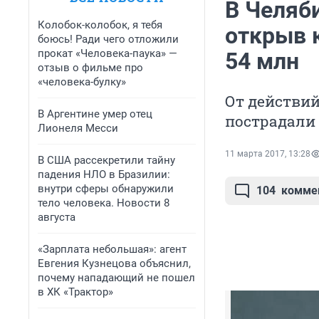
В Челяб
Колобок-колобок, я тебя
открыв 
боюсь! Ради чего отложили
прокат «Человека-паука» —
54 млн
отзыв о фильме про
«человека-булку»
От действи
В Аргентине умер отец
пострадали 
Лионеля Месси
11 марта 2017, 13:28
В США рассекретили тайну
падения НЛО в Бразилии:
внутри сферы обнаружили
104
комме
тело человека. Новости 8
августа
«Зарплата небольшая»: агент
Евгения Кузнецова объяснил,
почему нападающий не пошел
в ХК «Трактор»