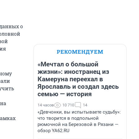
 данных о
головной
вой
ния
РЕКОМЕНДУЕМ
«Мечтал о большой
жизни»: иностранец из
нному
Камеруна переехал в
вали
Ярославль и создал здесь
учить
семью — история
ена
14 часов
10 710
14
«Девчонки, вы испытываете судьбу»:
рамках
что творится в подпольной
рюмочной на Березовой в Рязани —
обзор YA62.RU