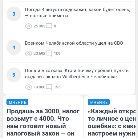
Погода 4 августа подскажет, какой будет осень,
3
— важные приметы
25 082
8
Военком Челябинской области ушел на СВО
4
20 698
109
Пошли в «отказ». Кто и почему продает пункты
5
выдачи заказов Wildberries в Челябинске
19 808
195
МНЕНИЕ
МНЕНИЕ
Продашь за 3000, налог
«Каждый открое
возьмут с 4000. Что
то личное о цен
нам готовит новый
ошибки»: с как
налоговый закон — он
настроем нужн