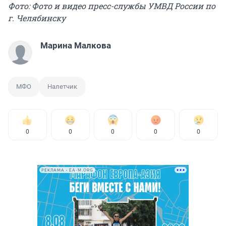
Фото: Фото и видео пресс-службы УМВД России по
г. Челябинску
Марина Малкова
МФО
Налетчик
0
0
0
0
0
РЕКЛАМА • EA-M.ORG