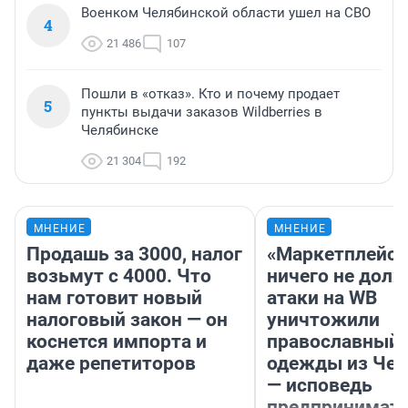
Военком Челябинской области ушел на СВО
4
21 486
107
Пошли в «отказ». Кто и почему продает
5
пункты выдачи заказов Wildberries в
Челябинске
21 304
192
МНЕНИЕ
МНЕНИЕ
Продашь за 3000, налог
«Маркетплейс 
возьмут с 4000. Что
ничего не долж
нам готовит новый
атаки на WB
налоговый закон — он
уничтожили
коснется импорта и
православный 
даже репетиторов
одежды из Чел
— исповедь
предпринимат