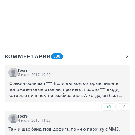
КОММЕНТАРИИ
330
Гость
5 июня 2017, 19:20
Юревич большая ***. Если вы все, которые пишете 
положительные отзывы про него, просто *** люди, 
которые ни в чем не разбираются. А когда, он был 
губером, почему не заводили

+0
–0
на него уголовное дело? Все про все знали. Поэтому 
нужно садить огромное количество людей в тюрьму, 
Гость
вплоть до силовиков. А сегодняшним Дубровскому и 
4 июня 2017, 11:25
Тефтелеву скажите огромное спасибо Аристову. Если 
Там и щас бандитов дофига, помню парочку с ЧМЗ.
бы Миша на Аристова не попер, то его бы не сняли с 