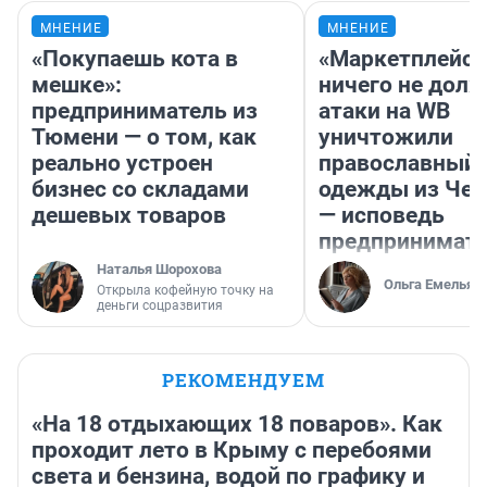
МНЕНИЕ
МНЕНИЕ
«Покупаешь кота в
«Маркетплейс 
мешке»:
ничего не долж
предприниматель из
атаки на WB
Тюмени — о том, как
уничтожили
реально устроен
православный 
бизнес со складами
одежды из Чел
дешевых товаров
— исповедь
предпринимат
Наталья Шорохова
Ольга Емельян
Открыла кофейную точку на
деньги соцразвития
РЕКОМЕНДУЕМ
«На 18 отдыхающих 18 поваров». Как
проходит лето в Крыму с перебоями
света и бензина, водой по графику и