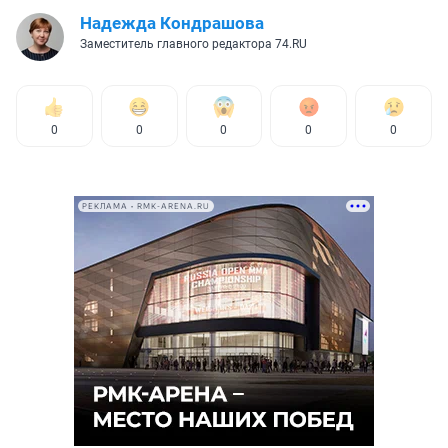
Надежда Кондрашова
Заместитель главного редактора 74.RU
0
0
0
0
0
РЕКЛАМА • RMK-ARENA.RU