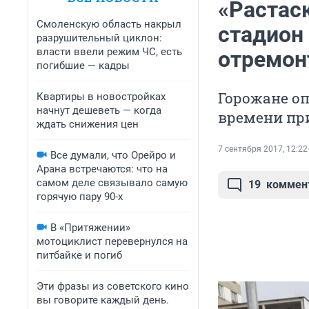
«Растас
Смоленскую область накрыл
стадион
разрушительный циклон:
власти ввели режим ЧС, есть
отремон
погибшие — кадры
Горожане оп
Квартиры в новостройках
начнут дешеветь — когда
времени при
ждать снижения цен
7 сентября 2017, 12:22
Все думали, что Орейро и
Арана встречаются: что на
самом деле связывало самую
19
коммен
горячую пару 90-х
В «Притяжении»
мотоциклист перевернулся на
питбайке и погиб
Эти фразы из советского кино
вы говорите каждый день.