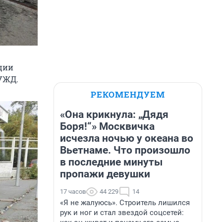
ции
ЮУЖД.
РЕКОМЕНДУЕМ
«Она крикнула: „Дядя
Боря!“» Москвичка
исчезла ночью у океана во
Вьетнаме. Что произошло
в последние минуты
пропажи девушки
17 часов
44 229
14
«Я не жалуюсь». Строитель лишился
рук и ног и стал звездой соцсетей: