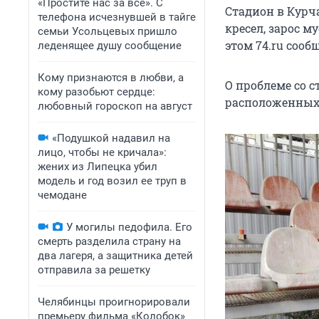
«Простите нас за всё». С
Стадион в Курч
телефона исчезнувшей в тайге
кресел, зарос м
семьи Усольцевых пришло
этом 74.ru соо
леденящее душу сообщение
Кому признаются в любви, а
О проблеме со с
кому разобьют сердце:
расположенных
любовный гороскоп на август
«Подушкой надавил на
лицо, чтобы не кричала»:
жених из Липецка убил
модель и год возил ее труп в
чемодане
У могилы педофила. Его
смерть разделила страну на
два лагеря, а защитника детей
отправила за решетку
Челябинцы проигнорировали
премьеру фильма «Колобок»