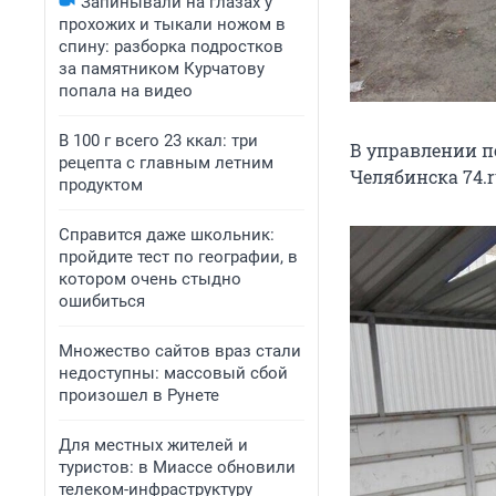
Запинывали на глазах у
прохожих и тыкали ножом в
спину: разборка подростков
за памятником Курчатову
попала на видео
В 100 г всего 23 ккал: три
В управлении п
рецепта с главным летним
Челябинска 74.
продуктом
Справится даже школьник:
пройдите тест по географии, в
котором очень стыдно
ошибиться
Множество сайтов враз стали
недоступны: массовый сбой
произошел в Рунете
Для местных жителей и
туристов: в Миассе обновили
телеком-инфраструктуру