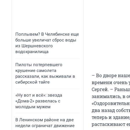
Поплывем? В Челябинске еще
больше увеличат сброс воды
из Шершневского
водохранилища
Пилоты потерпевшего
крушение самолета
– Во дворе наше
рассказали, как выживали в
времени очень 
сибирской тайге
Сергей. – Раньш
«Ну вот и всё»: звезда
занимались, в 
«Дома-2» развелась с
«Оздоровительн
молодым мужем
два назад собст
теперь и здание
В Ленинском районе на две
растаскивают ег
недели ограничат движение