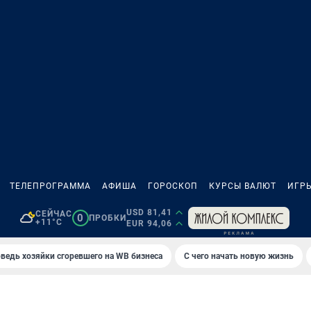
ТЕЛЕПРОГРАММА
АФИША
ГОРОСКОП
КУРСЫ ВАЛЮТ
ИГР
USD 81,41
СЕЙЧАС
0
ПРОБКИ
+11°C
EUR 94,06
ведь хозяйки сгоревшего на WB бизнеса
С чего начать новую жизнь