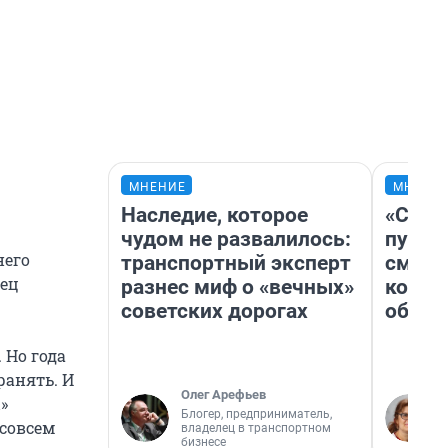
МНЕНИЕ
МНЕНИ
Наследие, которое
«Спут
чудом не развалилось:
пургу»
него
транспортный эксперт
смерт
нец
разнес миф о «вечных»
котор
советских дорогах
обнар
 Но года
ранять. И
Олег Арефьев
»
Блогер, предприниматель,
 совсем
владелец в транспортном
бизнесе