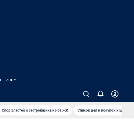
Ы
ZODY
Спор властей и застройщика из-за ЖК
Список дел и покупок к школе