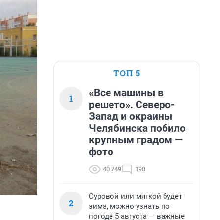
ТОП 5
«Все машины в
1
решето». Северо-
Запад и окраины
Челябинска побило
крупным градом —
фото
40 749
198
Суровой или мягкой будет
2
зима, можно узнать по
погоде 5 августа — важные