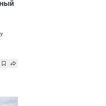
нный
му