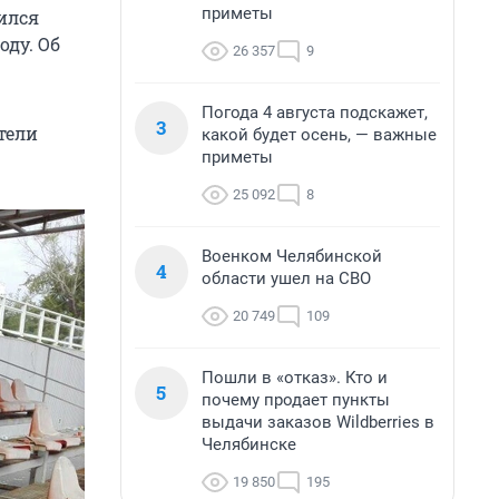
приметы
ился
оду. Об
26 357
9
Погода 4 августа подскажет,
3
тели
какой будет осень, — важные
приметы
25 092
8
Военком Челябинской
4
области ушел на СВО
20 749
109
Пошли в «отказ». Кто и
5
почему продает пункты
выдачи заказов Wildberries в
Челябинске
19 850
195