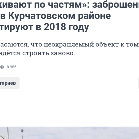
кивают по частям»: заброше
 в Курчатовском районе
тируют в 2018 году
асаются, что неохраняемый объект к то
дётся строить заново.
8 986
тариев