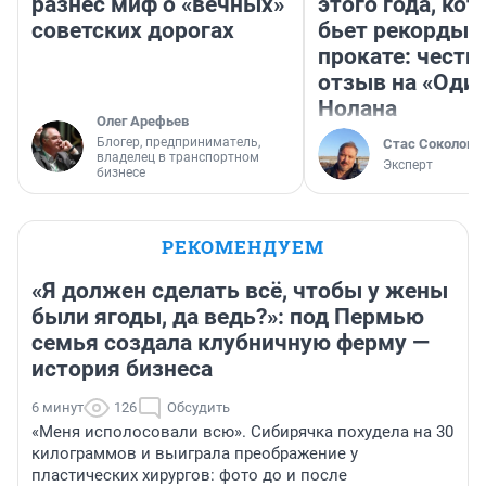
разнес миф о «вечных»
этого года, ко
советских дорогах
бьет рекорды 
прокате: честн
отзыв на «Оди
Нолана
Олег Арефьев
Блогер, предприниматель,
Стас Соколов
владелец в транспортном
Эксперт
бизнесе
РЕКОМЕНДУЕМ
«Я должен сделать всё, чтобы у жены
были ягоды, да ведь?»: под Пермью
семья создала клубничную ферму —
история бизнеса
6 минут
126
Обсудить
«Меня исполосовали всю». Сибирячка похудела на 30
килограммов и выиграла преображение у
пластических хирургов: фото до и после