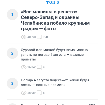
ТОП 5
«Все машины в решето».
1
Северо-Запад и окраины
Челябинска побило крупным
градом — фото
40 731
198
Суровой или мягкой будет зима, можно
2
узнать по погоде 5 августа — важные
приметы
26 346
9
Погода 4 августа подскажет, какой будет
3
осень, — важные приметы
25 084
8