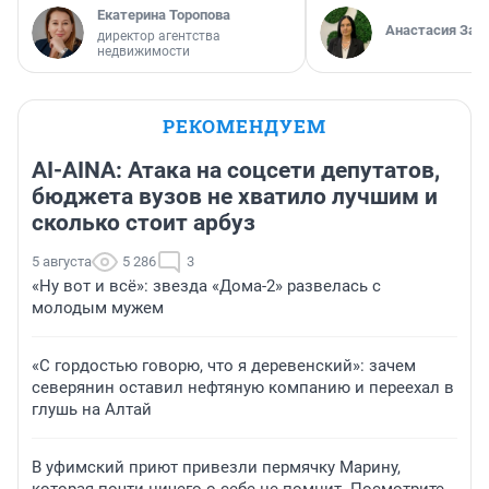
Екатерина Торопова
Анастасия Зав
директор агентства
недвижимости
РЕКОМЕНДУЕМ
AI-AINA: Атака на соцсети депутатов,
бюджета вузов не хватило лучшим и
сколько стоит арбуз
5 августа
5 286
3
«Ну вот и всё»: звезда «Дома-2» развелась с
молодым мужем
«С гордостью говорю, что я деревенский»: зачем
северянин оставил нефтяную компанию и переехал в
глушь на Алтай
В уфимский приют привезли пермячку Марину,
которая почти ничего о себе не помнит. Посмотрите,