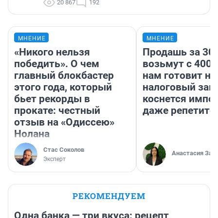
20 867
192
МНЕНИЕ
МНЕНИЕ
«Никого нельзя
Продашь за 300
победить». О чем
возьмут с 4000
главный блокбастер
нам готовит н
этого года, который
налоговый зако
бьет рекорды в
коснется импор
прокате: честный
даже репетито
отзыв на «Одиссею»
Нолана
Стас Соколов
Анастасия Зав
Эксперт
РЕКОМЕНДУЕМ
Одна банка — три вкуса: рецепт