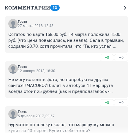
КОММЕНТАРИИ
53
Гость
27 марта 2018, 12:48
Остаток по карте 168.00 руб. 14 марта положила 1500 
руб. (что цена повысилась, не знала). Села в трамвай, 
содрали 20.70, хотя прочитала, что "Те, кто успел 
пополнить карту до повышения, будут ездить по 
+0
–0
старой цене". Как это понимать? Пенсионеров и тех 
обдирают, хамье.
Гость
12 января 2018, 18:30
Не могу вставить фото, но попробую на других 
сайтах!!! ЧАСОВОЙ билет в автобусе 41 маршрута 
всегда стоит 25 рублей (как и предполагалось - 
тариф), но через 40 минут!!! проезд по этой же 
+0
–0
транспортной карте стоит не 0 руб. (часовой тариф!!!), 
а 20,70 руб. (полный!!!!). Это уже второй раз!!! Первый 
Гость
раз чеки не сохранили, а жаль, а кондуктор один и тот 
5 декабря 2017, 09:57
же! Фальсификации возможны? Или мы дураки?
Бурматов по телеку сказал, что маршрутку можно 
купит за 40 тыров. Купить себе чтоли?