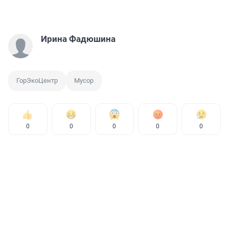
Ирина Фадюшина
ГорЭкоЦентр
Мусор
0
0
0
0
0