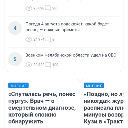
25 098
285
Погода 4 августа подскажет, какой будет
4
осень, — важные приметы
24 974
8
Военком Челябинской области ушел на СВО
5
20 322
109
МНЕНИЕ
МНЕНИЕ
«Спуталась речь, понес
«Поздно, но лу
пургу». Врач — о
никогда»: журн
смертельном диагнозе,
расписала плю
который сложно
минусы возвр
обнаружить
Кузи в «Тракто