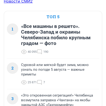
Новости СМИ2
ТОП 5
«Все машины в решето».
1
Северо-Запад и окраины
Челябинска побило крупным
градом — фото
40 095
190
Суровой или мягкой будет зима, можно
2
узнать по погоде 5 августа — важные
приметы
25 871
7
«Это откровенная сегрегация!» Челябинца
3
возмутила заправка «Чангана» на якобы
закрытой АЗС «Газпромнефти»