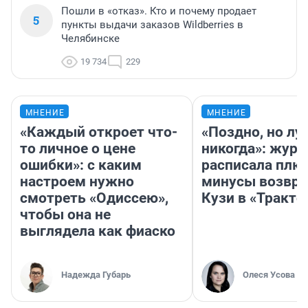
Пошли в «отказ». Кто и почему продает
5
пункты выдачи заказов Wildberries в
Челябинске
19 734
229
МНЕНИЕ
МНЕНИЕ
«Каждый откроет что-
«Поздно, но лу
то личное о цене
никогда»: журн
ошибки»: с каким
расписала плю
настроем нужно
минусы возвр
смотреть «Одиссею»,
Кузи в «Тракто
чтобы она не
выглядела как фиаско
Надежда Губарь
Олеся Усова