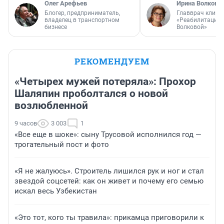
Олег Арефьев
Ирина Волкова
Блогер, предприниматель,
Главврач клини
владелец в транспортном
«Реабилитация 
бизнесе
Волковой»
РЕКОМЕНДУЕМ
«Четырех мужей потеряла»: Прохор
Шаляпин проболтался о новой
возлюбленной
9 часов
3 003
1
«Все еще в шоке»: сыну Трусовой исполнился год —
трогательный пост и фото
«Я не жалуюсь». Строитель лишился рук и ног и стал
звездой соцсетей: как он живет и почему его семью
искал весь Узбекистан
«Это тот, кого ты травила»: прикамца приговорили к