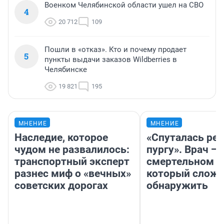
Военком Челябинской области ушел на СВО
4
20 712
109
Пошли в «отказ». Кто и почему продает
5
пункты выдачи заказов Wildberries в
Челябинске
19 821
195
МНЕНИЕ
МНЕНИЕ
Наследие, которое
«Спуталась реч
чудом не развалилось:
пургу». Врач — 
транспортный эксперт
смертельном д
разнес миф о «вечных»
который слож
советских дорогах
обнаружить