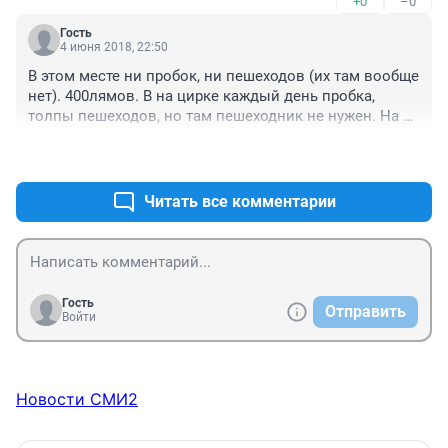
+0
–0
Гость
4 июня 2018, 22:50
В этом месте ни пробок, ни пешеходов (их там вообще 
нет). 400лямов. В на цирке каждый день пробка, 
толпы пешеходов, но там пешеходник не нужен. На 
Молодогвардейцев, Ленина, Свердловском, Алом 
+0
–0
поле - им ни к чему, они с саммитом.
Читать все комментарии
Гость
Отправить
Войти
Новости СМИ2