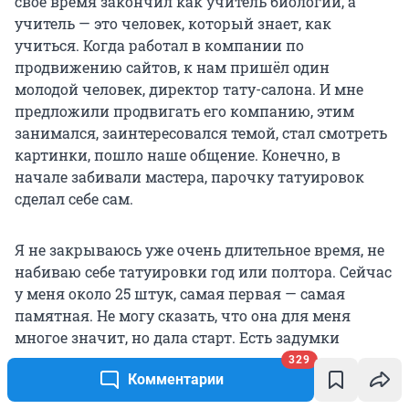
своё время закончил как учитель биологии, а
учитель — это человек, который знает, как
учиться. Когда работал в компании по
продвижению сайтов, к нам пришёл один
молодой человек, директор тату-салона. И мне
предложили продвигать его компанию, этим
занимался, заинтересовался темой, стал смотреть
картинки, пошло наше общение. Конечно, в
начале забивали мастера, парочку татуировок
сделал себе сам.
Я не закрываюсь уже очень длительное время, не
набиваю себе татуировки год или полтора. Сейчас
у меня около 25 штук, самая первая — самая
памятная. Не могу сказать, что она для меня
многое значит, но дала старт. Есть задумки
продолжить, но сейчас есть вопрос выбора
329
Комментарии
адекватного мастера, во-вторых — кризис жанра,
в чём развиваться. Мастеров очень много и