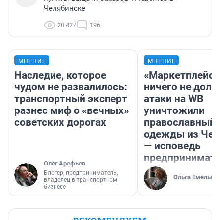
Челябинске
20 427
196
МНЕНИЕ
МНЕНИЕ
Наследие, которое
«Маркетплейс 
чудом не развалилось:
ничего не долж
транспортный эксперт
атаки на WB
разнес миф о «вечных»
уничтожили
советских дорогах
православный 
одежды из Чел
— исповедь
предпринимат
Олег Арефьев
Блогер, предприниматель,
Ольга Емельян
владелец в транспортном
бизнесе