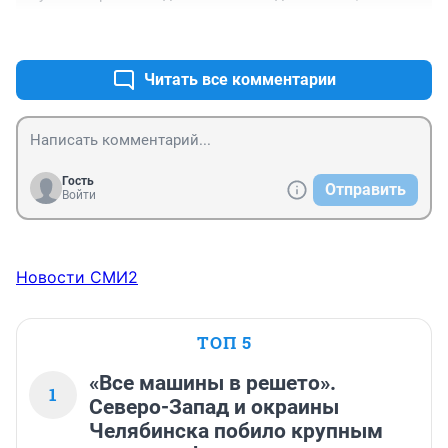
неадекваты по праздникам. Тоже живу в центре, но 
+0
–1
чуть дальше, в праздники вообще стараюсь куда-
нибудь уехать, чтобы такое количество маргиналов 
не видеть одновременно. Ну что вы все в центр 
Читать все комментарии
едете? Празднуйте уже у себя в районах, дайте 
отдохнуть!
Гость
Отправить
Войти
Новости СМИ2
ТОП 5
«Все машины в решето».
1
Северо-Запад и окраины
Челябинска побило крупным