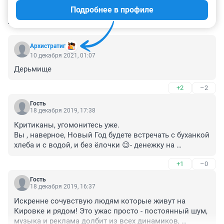
Подробнее в профиле
КОММЕНТАРИИ
109
Архистратиг
10 декабря 2021, 01:07
Дерьмище
+2
–2
Гость
18 декабря 2019, 17:38
Критиканы, угомонитесь уже.

Вы , наверное, Новый Год будете встречать с буханкой 
хлеба и с водой, и без ёлочки 😉- денежку на 
велосипед собирать.

+1
–0
Новый Год-это праздник! Пусть будет побольше 
иллюминаций, это здорово и красиво!!! Это 
Гость
праздник!!! И будет Вам снег и морозы!!!!

18 декабря 2019, 16:37
Всех с наступающим НГ!!!! 🎄🎅
Искренне сочувствую людям которые живут на 
Кировке и рядом! Это ужас просто - постоянный шум, 
музыка и реклама долбит из всех динамиков, 