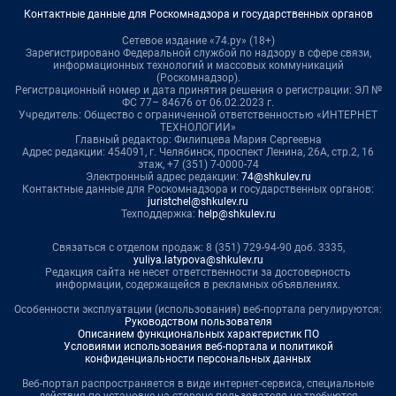
Контактные данные для Роскомнадзора и государственных органов
Сетевое издание «74.ру» (18+)
Зарегистрировано Федеральной службой по надзору в сфере связи,
информационных технологий и массовых коммуникаций
(Роскомнадзор).
Регистрационный номер и дата принятия решения о регистрации: ЭЛ №
ФС 77– 84676 от 06.02.2023 г.
Учредитель: Общество с ограниченной ответственностью «ИНТЕРНЕТ
ТЕХНОЛОГИИ»
Главный редактор: Филипцева Мария Сергеевна
Адрес редакции: 454091, г. Челябинск, проспект Ленина, 26А, стр.2, 16
этаж, +7 (351) 7-0000-74
Электронный адрес редакции:
74@shkulev.ru
Контактные данные для Роскомнадзора и государственных органов:
juristchel@shkulev.ru
Техподдержка:
help@shkulev.ru
Связаться с отделом продаж: 8 (351) 729-94-90 доб. 3335,
yuliya.latypova@shkulev.ru
Редакция сайта не несет ответственности за достоверность
информации, содержащейся в рекламных объявлениях.
Особенности эксплуатации (использования) веб-портала регулируются:
Руководством пользователя
Описанием функциональных характеристик ПО
Условиями использования веб-портала и политикой
конфиденциальности персональных данных
Веб-портал распространяется в виде интернет-сервиса, специальные