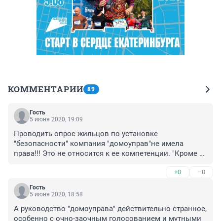
КОММЕНТАРИИ
89
Гость
5 июня 2020, 19:09
Проводить опрос жильцов по установке 
"безопасности" компания "домоуправ"не имела 
права!!! Это не относится к ее компетенции. "Кроме 
того есть официальная позиция по данному вопросу 
+0
–0
Министерства строительства и жилищно-
коммунального хозяйства Российской Федерации 
Гость
Дополнительная услуга «охрана» и 
5 июня 2020, 18:58
«видеонаблюдение» не относится к жилищно-
А руководство "домоуправа" действительно странное, 
коммунальным услугам. Согласно жилищному и 
особенно с очно-заочным голосованием и мутными 