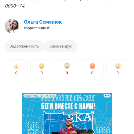
0000–74.
Ольга Семенюк
корреспондент
Задолженность
Коронавирус
0
0
0
0
0
РЕКЛАМА • EA-M.ORG