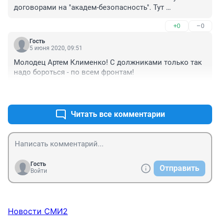
гражданскому кодексам, не относящиеся к ЖКУ, 
договорами на "академ-безопасность". Тут 
оплачиваются лицами, заключившими договоры с 
прокуратуре нужно разбираться.
поставщиками услуг и не могут быть навязаны 
+0
–0
третьим лицам, в том числе и на основании решения 
общего собрания собственников. Таким образом, 
Гость
5 июня 2020, 09:51
необходимо личное согласие собственника на 
включение в платёжный документ за ЖКУ 
Молодец Артем Клименко! С должниками только так 
дополнительной услуги (охрана, консьерж, 
надо бороться - по всем фронтам!
видеонаблюдение и др.)". Пишите, граждане, в 
прокуратуру. Чем больше напишут, тем быстрее 
+1
–1
разберутся.
Читать все комментарии
Гость
Отправить
Войти
Новости СМИ2