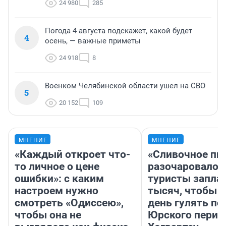
24 980
285
Погода 4 августа подскажет, какой будет
4
осень, — важные приметы
24 918
8
Военком Челябинской области ушел на СВО
5
20 152
109
МНЕНИЕ
МНЕНИЕ
«Каждый откроет что-
«Сливочное пи
то личное о цене
разочаровало»
ошибки»: с каким
туристы запла
настроем нужно
тысяч, чтобы 
смотреть «Одиссею»,
день гулять по
чтобы она не
Юрского перио