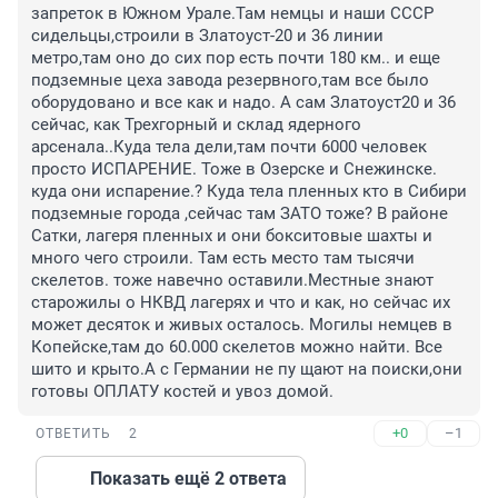
запреток в Южном Урале.Там немцы и наши СССР 
сидельцы,строили в Златоуст-20 и 36 линии 
метро,там оно до сих пор есть почти 180 км.. и еще 
подземные цеха завода резервного,там все было 
оборудовано и все как и надо. А сам Златоуст20 и 36 
сейчас, как Трехгорный и склад ядерного 
арсенала..Куда тела дели,там почти 6000 человек 
просто ИСПАРЕНИЕ. Тоже в Озерске и Снежинске. 
куда они испарение.? Куда тела пленных кто в Сибири 
подземные города ,сейчас там ЗАТО тоже? В районе 
Сатки, лагеря пленных и они бокситовые шахты и 
много чего строили. Там есть место там тысячи 
скелетов. тоже навечно оставили.Местные знают 
старожилы о НКВД лагерях и что и как, но сейчас их 
может десяток и живых осталось. Могилы немцев в 
Копейске,там до 60.000 скелетов можно найти. Все 
шито и крыто.А с Германии не пу щают на поиски,они 
готовы ОПЛАТУ костей и увоз домой.
+0
–1
ОТВЕТИТЬ
2
Показать ещё 2 ответа