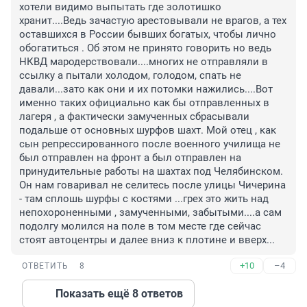
хотели видимо выпытать где золотишко 
хранит....Ведь зачастую арестовывали не врагов, а тех 
оставшихся в России бывших богатых, чтобы лично 
обогатиться . Об этом не принято говорить но ведь 
НКВД мародерствовали....многих не отправляли в 
ссылку а пытали холодом, голодом, спать не 
давали...зато как они и их потомки нажились....Вот 
именно таких официально как бы отправленных в 
лагеря , а фактически замученных сбрасывали 
подальше от основных шурфов шахт. Мой отец , как 
сын репрессированного после военного училища не 
был отправлен на фронт а был отправлен на 
принудительные работы на шахтах под Челябинском. 
Он нам говаривал не селитесь после улицы Чичерина 
- там сплошь шурфы с костями ...грех это жить над 
непохороненными , замученными, забытыми....а сам 
подолгу молился на поле в том месте где сейчас 
стоят автоцентры и далее вниз к плотине и вверх...
+10
–4
ОТВЕТИТЬ
8
Показать ещё 8 ответов