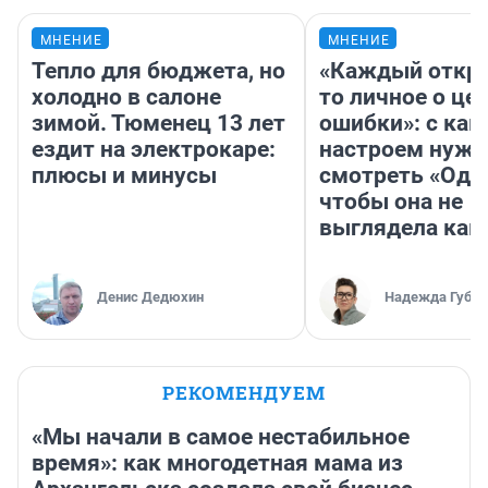
МНЕНИЕ
МНЕНИЕ
Тепло для бюджета, но
«Каждый откро
холодно в салоне
то личное о це
зимой. Тюменец 13 лет
ошибки»: с как
ездит на электрокаре:
настроем нужн
плюсы и минусы
смотреть «Оди
чтобы она не
выглядела как
Денис Дедюхин
Надежда Губар
РЕКОМЕНДУЕМ
«Мы начали в самое нестабильное
время»: как многодетная мама из