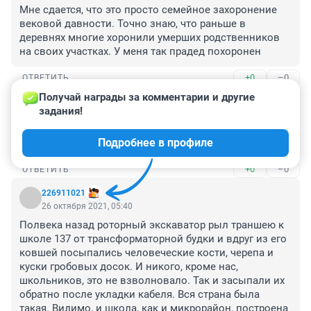
Мне сдается, что это просто семейное захоронение 
вековой давности. Точно знаю, что раньше в 
деревнях многие хоронили умерших родственников 
на своих участках. У меня так прадед похоронен
+0
–0
ОТВЕТИТЬ
Получай награды за комментарии и другие 
Гость
26 октября 2021, 12:34
задания!
и главное найти виновных кто же их в 30 годах 
Подробнее в профиле
растрелял и посадить
+0
–0
ОТВЕТИТЬ
226911021
26 октября 2021, 05:40
Полвека назад роторный экскаватор рыл траншею к 
школе 137 от трансформаторной будки и вдруг из его 
ковшей посыпались человеческие кости, черепа и 
куски гробовых досок. И никого, кроме нас, 
школьников, это не взволновало. Так и засыпали их 
обратно после укладки кабеля. Вся страна была 
такая. Видимо, и школа, как и микрорайон, построена 