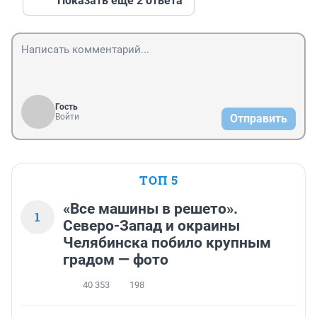
Показать ещё 2 ответа
Гость
Войти
Отправить
ТОП 5
«Все машины в решето».
1
Северо-Запад и окраины
Челябинска побило крупным
градом — фото
40 353
198