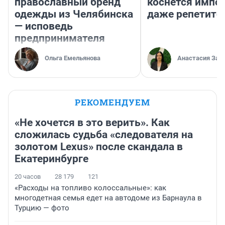
православный бренд
коснется импор
одежды из Челябинска
даже репетито
— исповедь
предпринимателя
Ольга Емельянова
Анастасия Зав
РЕКОМЕНДУЕМ
«Не хочется в это верить». Как
сложилась судьба «следователя на
золотом Lexus» после скандала в
Екатеринбурге
20 часов
28 179
121
«Расходы на топливо колоссальные»: как
многодетная семья едет на автодоме из Барнаула в
Турцию — фото