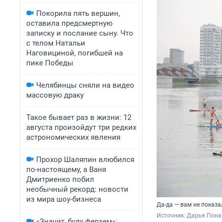
Покорила пять вершин,
оставила предсмертную
записку и послание сыну. Что
с телом Натальи
Наговициной, погибшей на
пике Победы
Челябинцы сняли на видео
массовую драку
Такое бывает раз в жизни: 12
августа произойдут три редких
астрономических явления
Прохор Шаляпин влюбился
по-настоящему, а Ваня
Дмитриенко побил
необычный рекорд: новости
из мира шоу-бизнеса
Да-да — вам не показа
Источник: 
Дарья Пона
«Значит, буду ферзем»: