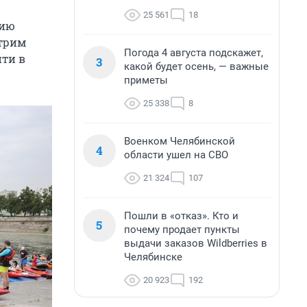
25 561
18
цию
отрим
Погода 4 августа подскажет,
йти в
3
какой будет осень, — важные
приметы
25 338
8
Военком Челябинской
4
области ушел на СВО
21 324
107
Пошли в «отказ». Кто и
5
почему продает пункты
выдачи заказов Wildberries в
Челябинске
20 923
192