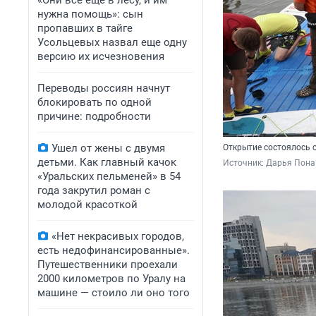
«Они всё еще в лесу, и им
нужна помощь»: сын
пропавших в тайге
Усольцевых назвал еще одну
версию их исчезновения
Переводы россиян начнут
блокировать по одной
причине: подробности
Ушел от жены с двумя
Открытие состоялось се
детьми. Как главный качок
Источник: 
Дарья Пона
«Уральских пельменей» в 54
года закрутил роман с
молодой красоткой
«Нет некрасивых городов,
есть недофинансированные».
Путешественники проехали
2000 километров по Уралу на
машине — стоило ли оно того