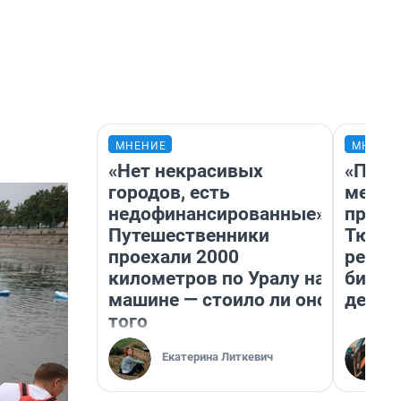
МНЕНИЕ
МНЕНИ
«Нет некрасивых
«Поку
городов, есть
мешке
недофинансированные».
предп
Путешественники
Тюмен
проехали 2000
реаль
километров по Уралу на
бизне
машине — стоило ли оно
дешев
того
Екатерина Литкевич