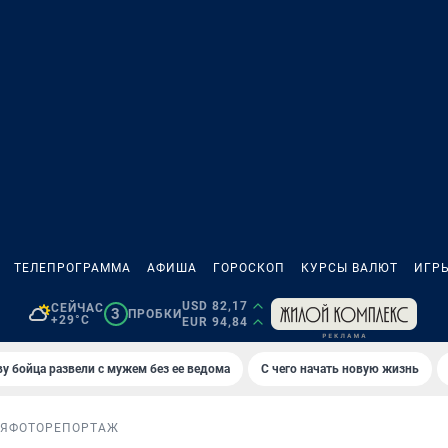
ТЕЛЕПРОГРАММА
АФИША
ГОРОСКОП
КУРСЫ ВАЛЮТ
ИГР
USD 82,17
СЕЙЧАС
3
ПРОБКИ
+29°C
EUR 94,84
у бойца развели с мужем без ее ведома
С чего начать новую жизнь
ИЯ
ФОТОРЕПОРТАЖ