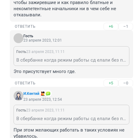
чтобы зажиревшие и как правило блатные и 
некомпетентные начальники ни в чем себе не 
отказывали.
+6
–1
ОТВЕТИТЬ
Гость
23 апреля 2023, 12:01
Гость
23 апреля 2023, 11:11
В сбербанке когда режим работы сд елали без перерывана обед .На вопрос , как обедать.Был ответ " пусть не обедают".замуправляющей.Эта дама сидела в кабинете с огромной зарплатой.А девочки будущие мамы должны были работать по 12 часов , да еще без обеда за скромную зарплату , чтобы зажиревшие и как правило блатные и некомпетентные начальники ни в чем себе не отказывали.
Это присутствует много где.
+5
–0
ОТВЕТИТЬ
И.Кентий
23 апреля 2023, 12:54
Гость
23 апреля 2023, 11:11
В сбербанке когда режим работы сд елали без перерывана обед .На вопрос , как обедать.Был ответ " пусть не обедают".замуправляющей.Эта дама сидела в кабинете с огромной зарплатой.А девочки будущие мамы должны были работать по 12 часов , да еще без обеда за скромную зарплату , чтобы зажиревшие и как правило блатные и некомпетентные начальники ни в чем себе не отказывали.
При этом желающих работать в таких условиях не 
убавилось.