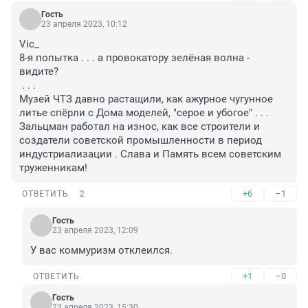
Гость
23 апреля 2023, 10:12
Vic_

8-я попытка . . . а провокатору зелёная волна - 
видите?

 . . . 

Музей ЧТЗ давно растащили, как ажурное чугунное 
литье спёрли с Дома моделей, "серое и убогое" . . . 

Зальцман работал на износ, как все строители и 
создатели советской промышленности в период 
индустриализации . Слава и Память всем советским 
труженникам!
+6
–1
ОТВЕТИТЬ
2
Гость
23 апреля 2023, 12:09
У вас коммуризм отклеился.
+1
–0
ОТВЕТИТЬ
Гость
23 апреля 2023, 15:30