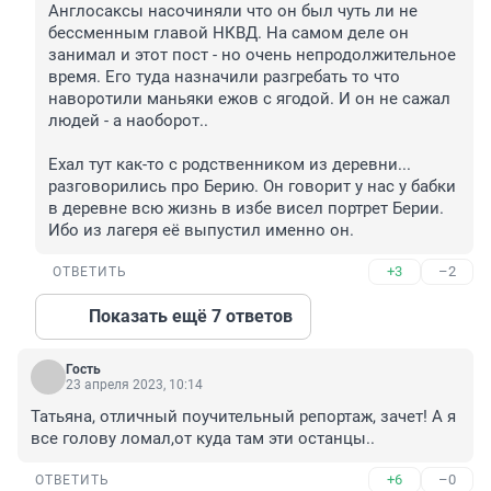
Англосаксы насочиняли что он был чуть ли не 
бессменным главой НКВД. На самом деле он 
занимал и этот пост - но очень непродолжительное 
время. Его туда назначили разгребать то что 
наворотили маньяки ежов с ягодой. И он не сажал 
людей - а наоборот..

Ехал тут как-то с родственником из деревни... 
разговорились про Берию. Он говорит у нас у бабки 
в деревне всю жизнь в избе висел портрет Берии. 
Ибо из лагеря её выпустил именно он.
+3
–2
ОТВЕТИТЬ
Показать ещё 7 ответов
Гость
23 апреля 2023, 10:14
Татьяна, отличный поучительный репортаж, зачет! А я 
все голову ломал,от куда там эти останцы..
+6
–0
ОТВЕТИТЬ