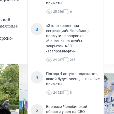
приметы
25 256
6
зыкой
памятные
«Это откровенная
3
сегрегация!» Челябинца
возмутила заправка
орико-
«Чангана» на якобы
закрытой АЗС
«Газпромнефти»
24 987
285
Погода 4 августа подскажет,
4
какой будет осень, — важные
приметы
24 923
8
Военком Челябинской
5
области ушел на СВО