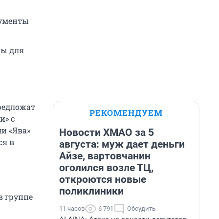
рументы
ры для
редложат
РЕКОМЕНДУЕМ
и» с
и «Ява»
Новости ХМАО за 5
ся в
августа: муж дает деньги
Айзе, вартовчанин
оголился возле ТЦ,
откроются новые
поликлиники
в группе
11 часов
6 791
Обсудить