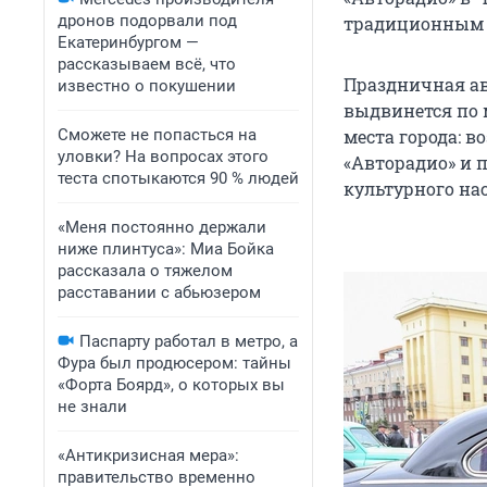
дронов подорвали под
традиционным д
Екатеринбургом —
рассказываем всё, что
Праздничная ав
известно о покушении
выдвинется по 
Сможете не попасться на
места города: 
уловки? На вопросах этого
«Авторадио» и 
теста спотыкаются 90 % людей
культурного на
«Меня постоянно держали
ниже плинтуса»: Миа Бойка
рассказала о тяжелом
расставании с абьюзером
Паспарту работал в метро, а
Фура был продюсером: тайны
«Форта Боярд», о которых вы
не знали
«Антикризисная мера»:
правительство временно