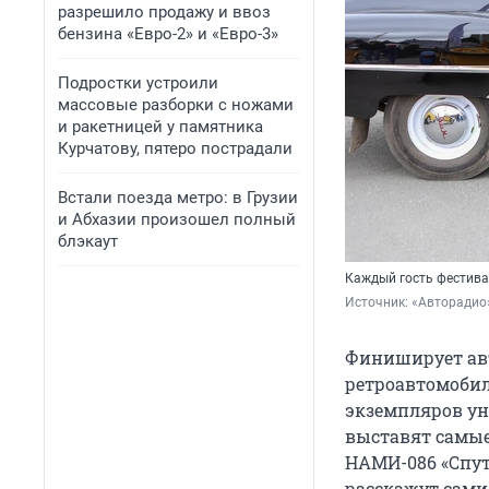
разрешило продажу и ввоз
бензина «Евро-2» и «Евро-3»
Подростки устроили
массовые разборки с ножами
и ракетницей у памятника
Курчатову, пятеро пострадали
Встали поезда метро: в Грузии
и Абхазии произошел полный
блэкаут
Каждый гость фестива
Источник: 
«Авторадио
Финиширует авт
ретроавтомобил
экземпляров ун
выставят самые
НАМИ-086 «Спутн
расскажут сами