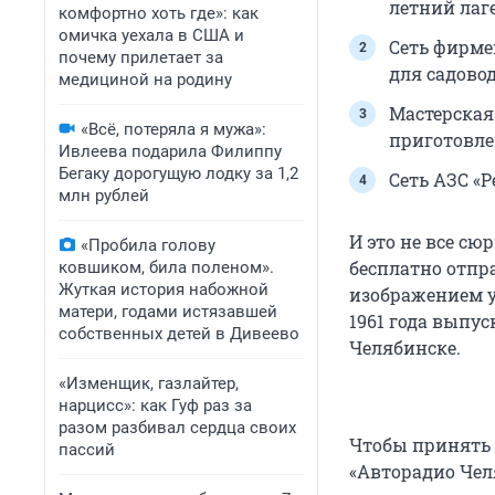
летний лаге
комфортно хоть где»: как
омичка уехала в США и
Сеть фирме
почему прилетает за
для садово
медициной на родину
Мастерская
«Всё, потеряла я мужа»:
приготовле
Ивлеева подарила Филиппу
Бегаку дорогущую лодку за 1,2
Сеть АЗС «
млн рублей
И это не все с
«Пробила голову
бесплатно отпр
ковшиком, била поленом».
Жуткая история набожной
изображением у
матери, годами истязавшей
1961 года выпу
собственных детей в Дивеево
Челябинске.
«Изменщик, газлайтер,
нарцисс»: как Гуф раз за
разом разбивал сердца своих
Чтобы принять 
пассий
«Авторадио Чел