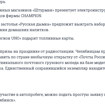
рь.
нных магазинов «Штурман» презентует электроинст
дов фирмы CHAMPION.
 застолья «Русская дымка» предложит выиграть набо
ния домашних напитков.
Регион UNO» подарит топливные карты.
юрпризы на празднике от радиостанции. Челябинцам п
авить по стране необычную открытку от «Почты Росси
никального почтового грузового мопеда на базе модел
ска. Единственный сохранившийся экземпляр находит
участие в автопробеге, можно подать простую заявку 
ябинск».