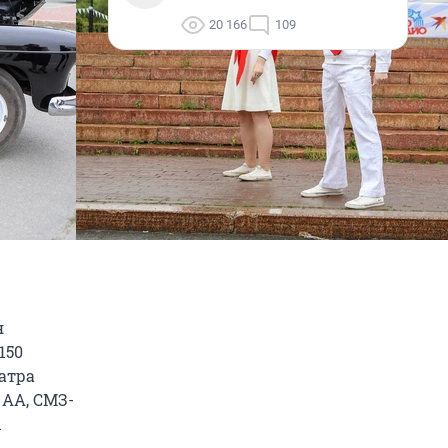
20 166
109
я
150
атра
 АА, СМЗ-
ы