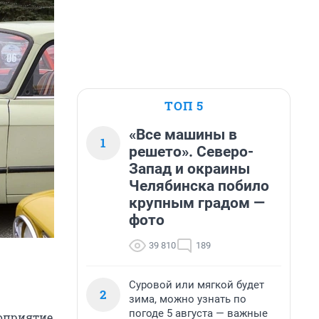
ТОП 5
«Все машины в
1
решето». Северо-
Запад и окраины
Челябинска побило
крупным градом —
фото
39 810
189
Суровой или мягкой будет
2
зима, можно узнать по
погоде 5 августа — важные
роприятие