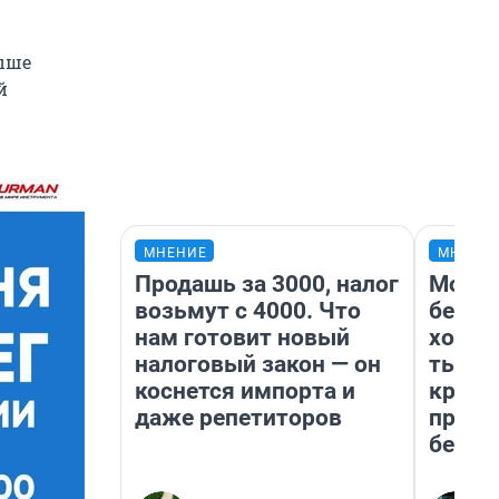
ыше
й
МНЕНИЕ
МНЕНИ
Продашь за 3000, налог
Мой б
возьмут с 4000. Что
береж
нам готовит новый
хотел
налоговый закон — он
тысяч
коснется импорта и
креди
даже репетиторов
приех
безоп