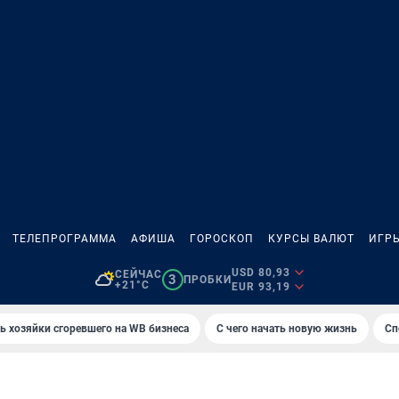
ТЕЛЕПРОГРАММА
АФИША
ГОРОСКОП
КУРСЫ ВАЛЮТ
ИГР
USD 80,93
СЕЙЧАС
3
ПРОБКИ
+21°C
EUR 93,19
ь хозяйки сгоревшего на WB бизнеса
С чего начать новую жизнь
Сп