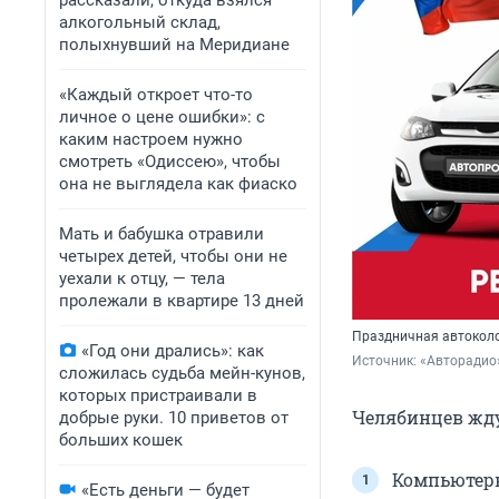
рассказали, откуда взялся
алкогольный склад,
полыхнувший на Меридиане
«Каждый откроет что-то
личное о цене ошибки»: с
каким настроем нужно
смотреть «Одиссею», чтобы
она не выглядела как фиаско
Мать и бабушка отравили
четырех детей, чтобы они не
уехали к отцу, — тела
пролежали в квартире 13 дней
Праздничная автоколо
«Год они дрались»: как
Источник: 
«Авторадио
сложилась судьба мейн-кунов,
которых пристраивали в
Челябинцев жду
добрые руки. 10 приветов от
больших кошек
Компьютерн
«Есть деньги — будет