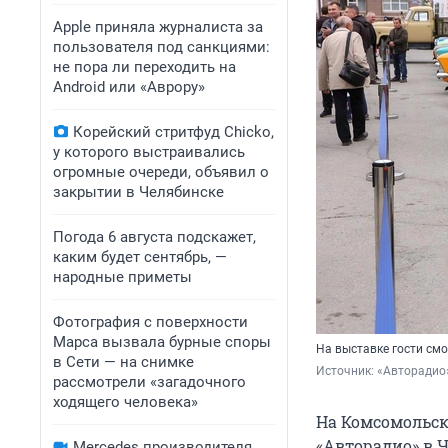
Apple приняла журналиста за
пользователя под санкциями:
не пора ли переходить на
Android или «Аврору»
Корейский стритфуд Chicko,
у которого выстраивались
огромные очереди, объявил о
закрытии в Челябинске
Погода 6 августа подскажет,
каким будет сентябрь, —
народные приметы
Фотография с поверхности
Марса вызвала бурные споры
На выставке гости см
в Сети — на снимке
Источник: 
«Авторадио
рассмотрели «загадочного
ходящего человека»
На Комсомольск
«Авторадио» в 
Mercedes производителя