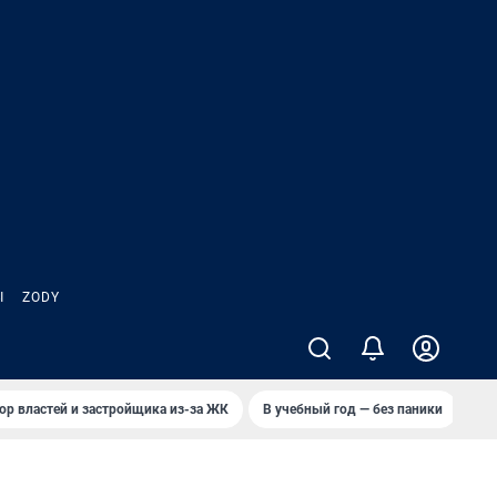
Ы
ZODY
ор властей и застройщика из-за ЖК
В учебный год — без паники
Кто