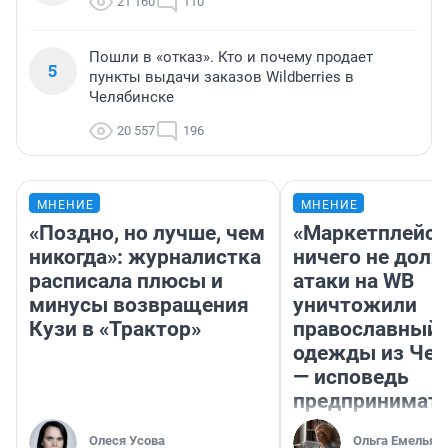
21 160
110
Пошли в «отказ». Кто и почему продает
5
пункты выдачи заказов Wildberries в
Челябинске
20 557
196
МНЕНИЕ
МНЕНИЕ
«Поздно, но лучше, чем
«Маркетплейс 
никогда»: журналистка
ничего не долж
расписала плюсы и
атаки на WB
минусы возвращения
уничтожили
Кузи в «Трактор»
православный 
одежды из Чел
— исповедь
предпринимат
Олеся Усова
Ольга Емельян