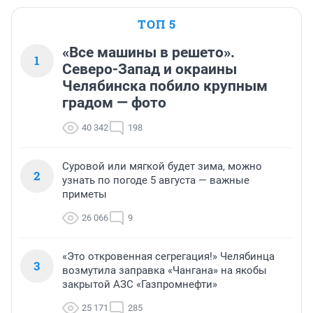
ТОП 5
«Все машины в решето».
1
Северо-Запад и окраины
Челябинска побило крупным
градом — фото
40 342
198
Суровой или мягкой будет зима, можно
2
узнать по погоде 5 августа — важные
приметы
26 066
9
«Это откровенная сегрегация!» Челябинца
3
возмутила заправка «Чангана» на якобы
закрытой АЗС «Газпромнефти»
25 171
285