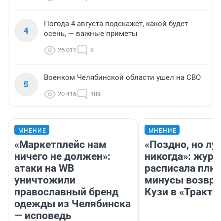
Погода 4 августа подскажет, какой будет
4
осень, — важные приметы
25 011
8
Военком Челябинской области ушел на СВО
5
20 416
109
МНЕНИЕ
МНЕНИЕ
«Маркетплейс нам
«Поздно, но лу
ничего не должен»:
никогда»: журн
атаки на WB
расписала плю
уничтожили
минусы возвр
православный бренд
Кузи в «Тракто
одежды из Челябинска
— исповедь