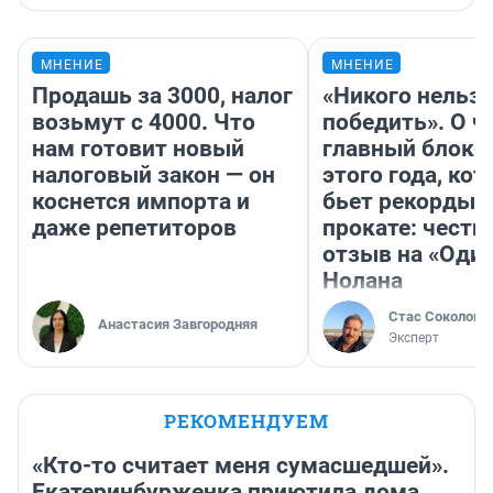
МНЕНИЕ
МНЕНИЕ
Продашь за 3000, налог
«Никого нельз
возьмут с 4000. Что
победить». О ч
нам готовит новый
главный блокб
налоговый закон — он
этого года, ко
коснется импорта и
бьет рекорды 
даже репетиторов
прокате: честн
отзыв на «Оди
Нолана
Стас Соколов
Анастасия Завгородняя
Эксперт
РЕКОМЕНДУЕМ
«Кто-то считает меня сумасшедшей».
Екатеринбурженка приютила дома