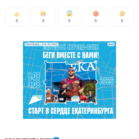
0
0
0
0
0
РЕКЛАМА • EA-M.ORG