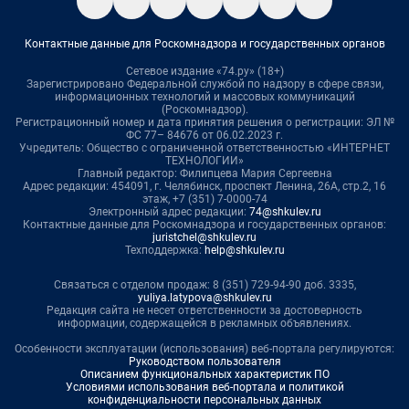
Контактные данные для Роскомнадзора и государственных органов
Сетевое издание «74.ру» (18+)
Зарегистрировано Федеральной службой по надзору в сфере связи,
информационных технологий и массовых коммуникаций
(Роскомнадзор).
Регистрационный номер и дата принятия решения о регистрации: ЭЛ №
ФС 77– 84676 от 06.02.2023 г.
Учредитель: Общество с ограниченной ответственностью «ИНТЕРНЕТ
ТЕХНОЛОГИИ»
Главный редактор: Филипцева Мария Сергеевна
Адрес редакции: 454091, г. Челябинск, проспект Ленина, 26А, стр.2, 16
этаж, +7 (351) 7-0000-74
Электронный адрес редакции:
74@shkulev.ru
Контактные данные для Роскомнадзора и государственных органов:
juristchel@shkulev.ru
Техподдержка:
help@shkulev.ru
Связаться с отделом продаж: 8 (351) 729-94-90 доб. 3335,
yuliya.latypova@shkulev.ru
Редакция сайта не несет ответственности за достоверность
информации, содержащейся в рекламных объявлениях.
Особенности эксплуатации (использования) веб-портала регулируются:
Руководством пользователя
Описанием функциональных характеристик ПО
Условиями использования веб-портала и политикой
конфиденциальности персональных данных