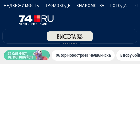
НЕДВИЖИМОСТЬ
ПРОМОКОДЫ
ЗНАКОМСТВА
ПОГОДА
ТЕ
Обзор новостроек Челябинска
Вдову бойц