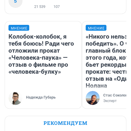
5
21 539
107
МНЕНИЕ
МНЕНИЕ
Колобок-колобок, я
«Никого нельз
тебя боюсь! Ради чего
победить». О ч
отложили прокат
главный блокб
«Человека-паука» —
этого года, ко
отзыв о фильме про
бьет рекорды 
«человека-булку»
прокате: честн
отзыв на «Оди
Нолана
Стас Соколов
Надежда Губарь
Эксперт
РЕКОМЕНДУЕМ