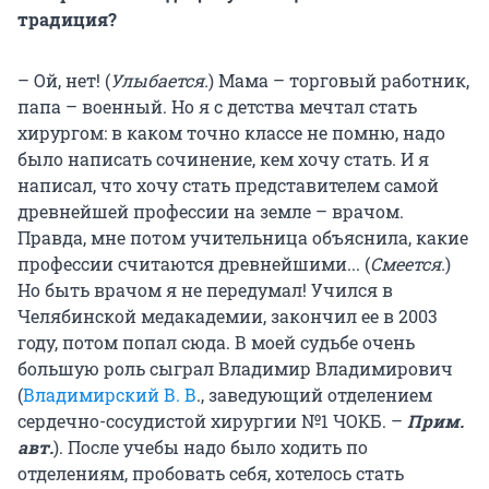
традиция?
– Ой, нет! (
Улыбается.
) Мама – торговый работник,
папа – военный. Но я с детства мечтал стать
хирургом: в каком точно классе не помню, надо
было написать сочинение, кем хочу стать. И я
написал, что хочу стать представителем самой
древнейшей профессии на земле – врачом.
Правда, мне потом учительница объяснила, какие
профессии считаются древнейшими... (
Смеется.
)
Но быть врачом я не передумал! Учился в
Челябинской медакадемии, закончил ее в 2003
году, потом попал сюда. В моей судьбе очень
большую роль сыграл Владимир Владимирович
(
Владимирский В. В
., заведующий отделением
сердечно-сосудистой хирургии №1 ЧОКБ. –
Прим.
авт.
). После учебы надо было ходить по
отделениям, пробовать себя, хотелось стать