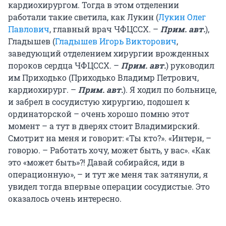
кардиохирургом. Тогда в этом отделении
работали такие светила, как Лукин (
Лукин Олег
Павлович
, главный врач ЧФЦССХ. –
Прим. авт.
),
Гладышев (
Гладышев Игорь Викторович
,
заведующий отделением хирургии врожденных
пороков сердца ЧФЦССХ. –
Прим. авт.
) руководил
им Приходько (Приходько Владимр Петрович,
кардиохирург. –
Прим. авт.
). Я ходил по больнице,
и забрел в сосудистую хирургию, подошел к
ординаторской – очень хорошо помню этот
момент – а тут в дверях стоит Владимирский.
Смотрит на меня и говорит: «Ты кто?». «Интерн, –
говорю. – Работать хочу, может быть, у вас». «Как
это «может быть»?! Давай собирайся, иди в
операционную», – и тут же меня так затянули, я
увидел тогда впервые операции сосудистые. Это
оказалось очень интересно.