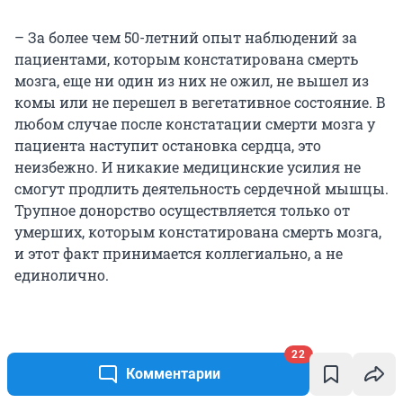
– За более чем 50-летний опыт наблюдений за
пациентами, которым констатирована смерть
мозга, еще ни один из них не ожил, не вышел из
комы или не перешел в вегетативное состояние. В
любом случае после констатации смерти мозга у
пациента наступит остановка сердца, это
неизбежно. И никакие медицинские усилия не
смогут продлить деятельность сердечной мышцы.
Трупное донорство осуществляется только от
умерших, которым констатирована смерть мозга,
и этот факт принимается коллегиально, а не
единолично.
Пациент существует как гражданин, как личность
22
Комментарии
только до момента констатации смерти головного
мозга, в соответствии с законом РФ. Каждый