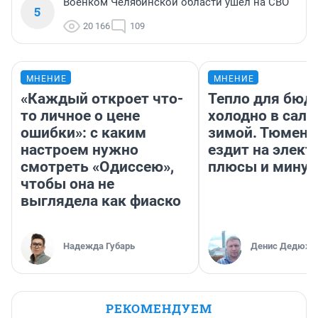
Военком Челябинской области ушел на СВО
5
20 166
109
МНЕНИЕ
МНЕНИЕ
«Каждый откроет что-
Тепло для бюд
то личное о цене
холодно в сало
ошибки»: с каким
зимой. Тюмене
настроем нужно
ездит на элект
смотреть «Одиссею»,
плюсы и мину
чтобы она не
выглядела как фиаско
Надежда Губарь
Денис Дедюхи
РЕКОМЕНДУЕМ