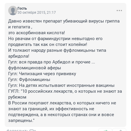
Гость
30 октября 2015, 21:17
Давно известен препарат убивающий вирусы гриппа 
и гепатита ,

это аскорбиновая кислота!

Но рвачам от фарминдустрии невыгодно его 
продвигать так как он стоит копейки!

И толкают народу разные фуфломицыны типа 
арбидола!

Гугл: вся правда про Арбидол и прочие ... 
фуфломициновой аферы 

Гугл: Чипизация через прививку

Гугл: Фуфломицины

Гугл: На детях испытывают иностранные вакцины

ГУГЛ: "10 российских лекарств, о которых не знают за 
рубежом

В России покупают лекарства, о которых ничего не 
знают за границей, их эффективность не 
подтверждена, а в некоторых странах они и вовсе 
запрещены."