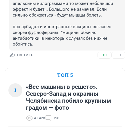
апельсины килограммами то может небольшой 
эффект и будет... Большого не замечал. Если 
сильно обожраться - будут мышцы болеть.

про арбидол и иностранные вакцины согласен.

скорее фуфлофероны. *мицины обычно 
антибиотики, в некоторых случаях без них не 
обойтись.
+0
–0
ОТВЕТИТЬ
ТОП 5
«Все машины в решето».
1
Северо-Запад и окраины
Челябинска побило крупным
градом — фото
41 428
198