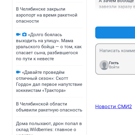
А зачем вообще 
завезли заразу в
В Челябинске закрыли
аэропорт на время ракетной
опасности
«Долго боялась
выходить на улицу». Мама
уральского бойца — о том, как
спасает сына, разбившегося
по пути к невесте
Гость
Войти
«Давайте проведём
отличный сезон»: Скотт
Гордон дал первое напутствие
хоккеистам «Трактора»
В Челябинской области
Новости СМИ2
объявили ракетную опасность
Дома полыхают, дрон попал в
склад Wildberries: главное о