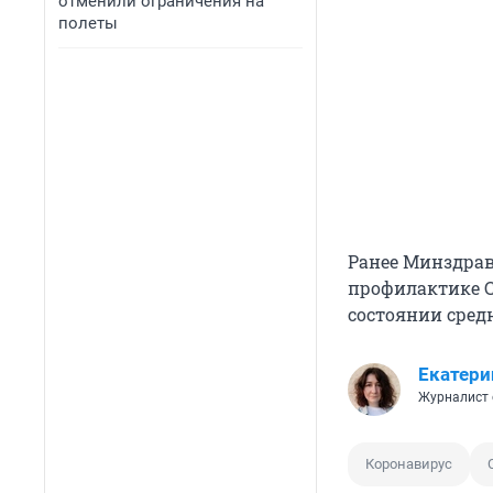
отменили ограничения на
полеты
Ранее Минздрав
профилактике CO
состоянии сред
Екатери
Журналист 
Коронавирус