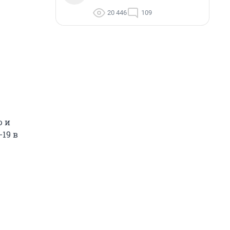
20 446
109
ю и
19 в