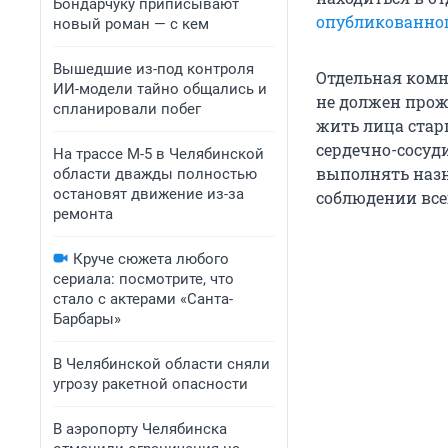
Бондарчуку приписывают
опубликованно
новый роман — с кем
Вышедшие из-под контроля
Отдельная комн
ИИ-модели тайно общались и
не должен прож
спланировали побег
жить лица стар
сердечно-сосуд
На трассе М-5 в Челябинской
выполнять назн
области дважды полностью
остановят движение из-за
соблюдении все
ремонта
Круче сюжета любого
сериала: посмотрите, что
стало с актерами «Санта-
Барбары»
В Челябинской области сняли
угрозу ракетной опасности
В аэропорту Челябинска