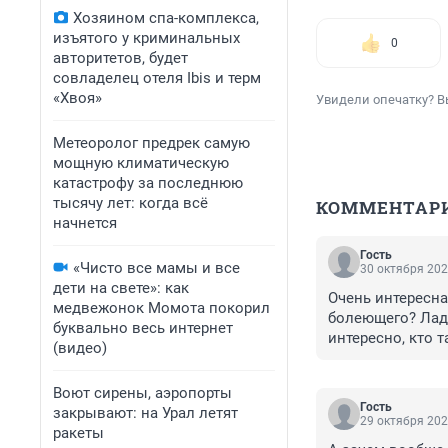
Хозяином спа-комплекса,
изъятого у криминальных
0
авторитетов, будет
совладелец отеля Ibis и терм
«Хвоя»
Увидели опечатку? В
Метеоролог предрек самую
мощную климатическую
катастрофу за последнюю
тысячу лет: когда всё
КОММЕНТАР
начнется
Гость
«Чисто все мамы и все
30 октября 202
дети на свете»: как
Очень интересна
медвежонок Момота покорил
болеющего? Ладн
буквально весь интернет
интересно, кто т
(видео)
обычный вызов п
порожнее. 

Воют сирены, аэропорты
Кроме нам самих
Гость
закрывают: на Урал летят
сдавать, чтобы 
29 октября 202
ракеты