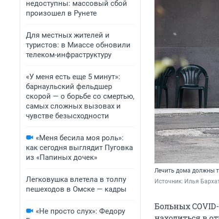
недоступны: массовый сбой
произошел в Рунете
Для местных жителей и
туристов: в Миассе обновили
телеком-инфраструктуру
«У меня есть еще 5 минут»:
барнаульский фельдшер
скорой — о борьбе со смертью,
самых сложных вызовах и
чувстве безысходности
«Меня бесила моя роль»:
как сегодня выглядит Пуговка
из «Папиных дочек»
Лечить дома должны т
Легковушка влетела в толпу
Источник: 
Илья Бархат
пешеходов в Омске — кадры
Больных COVID-1
«Не просто слух»: Федору
находиться в от