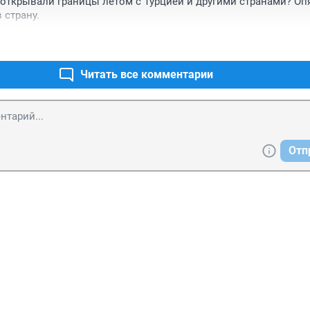
открывали границы летом с Турцией и другими странами? Опя
 страну.
Читать все комментарии
Отп