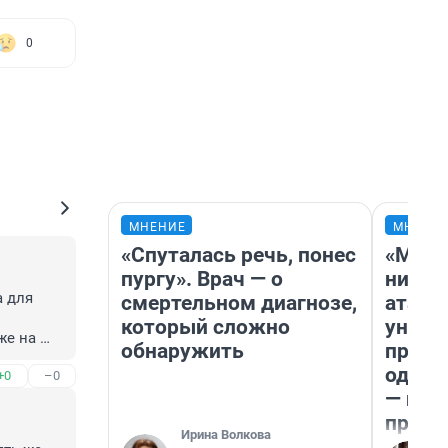
0
МНЕНИЕ
МНЕНИ
«Спуталась речь, понес
«Марк
пургу». Врач — о
ничег
 для 
смертельном диагнозе,
атаки
который сложно
уничт
е на 
обнаружить
право
одежд
+0
–0
— исп
и могут 
предп
Ирина Волкова