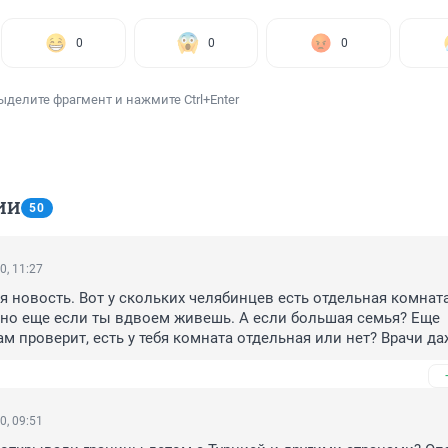
0
0
0
ыделите фрагмент и нажмите Ctrl+Enter
ИИ
50
0, 11:27
я новость. Вот у скольких челябинцев есть отдельная комната
о еще если ты вдвоем живешь. А если большая семья? Еще 
ам проверит, есть у тебя комната отдельная или нет? Врачи даж
о несколько дней едут, а здесь... Переливание из пустого в 
 нам никто не поможет, например переболевшие плазму кров
ковидным помочь. Говорят, доноров сильно не хватает.
0, 09:51