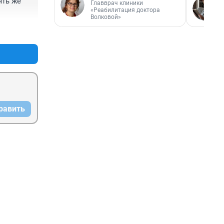
ть же 
Главврач клиники
«Реабилитация доктора
Волковой»
+1
–1
равить