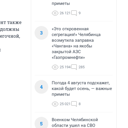
приметы
26 121
9
ент также
е должны
«Это откровенная
3
сегрегация!» Челябинца
егочной,
возмутила заправка
«Чангана» на якобы
и
закрытой АЗС
«Газпромнефти»
25 194
285
Погода 4 августа подскажет,
4
какой будет осень, — важные
приметы
25 021
8
Военком Челябинской
5
области ушел на СВО