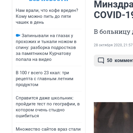
Минздра
Нам врали, что кофе вреден?
COVID-1
Кому можно пить до пяти
чашек в день
В больницу 
Запинывали на глазах у
прохожих и тыкали ножом в
28 октября 2020, 21:57
спину: разборка подростков
за памятником Курчатову
попала на видео
50
коммен
В 100 г всего 23 ккал: три
рецепта с главным летним
продуктом
Справится даже школьник:
пройдите тест по географии, в
котором очень стыдно
ошибиться
Множество сайтов враз стали