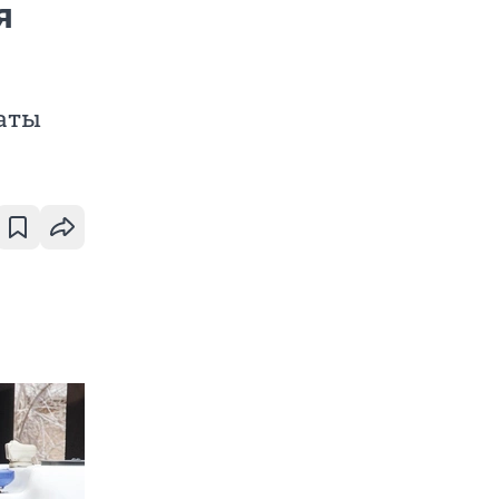
я
наты