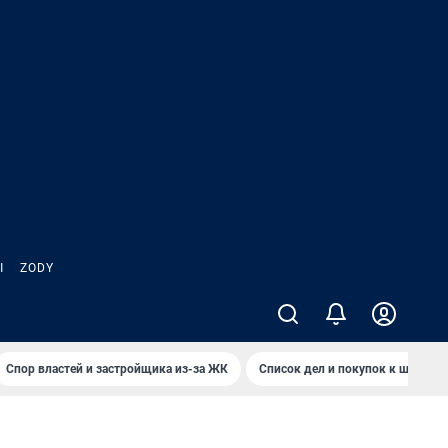
Ы
ZODY
Спор властей и застройщика из-за ЖК
Список дел и покупок к школе