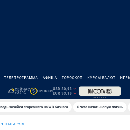
ТЕЛЕПРОГРАММА
АФИША
ГОРОСКОП
КУРСЫ ВАЛЮТ
ИГР
USD 80,93
СЕЙЧАС
5
ПРОБКИ
+22°C
EUR 93,19
ведь хозяйки сгоревшего на WB бизнеса
С чего начать новую жизнь
ОРОНАВИРУСЕ