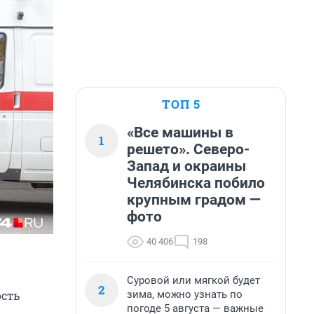
ТОП 5
«Все машины в
1
решето». Северо-
Запад и окраины
Челябинска побило
крупным градом —
фото
40 406
198
Суровой или мягкой будет
2
зима, можно узнать по
ость
погоде 5 августа — важные