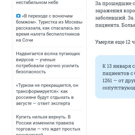
нестабильном небе
За прошедшие с
заражения коро
«В переходе с вонючим
заболевший. За 
бомжом». Туристка из Москвы
пациента. Боль
рассказала, как спасалась во
время налета беспилотников
на Сочи
Умерли еще 12 ч
Надвигается волна пугающих
вирусов — ученые
К 13 января 
потребовали срочно усилить
безопасность
пациентов с 
1261 — от др
«Туризм не прекращается, он
сопутствующ
трансформируется»: как
россияне будут отдыхать в
августе — ответ эксперта
Купить нельзя вернуть. В
России изменили правила
торговли — что ждет простых