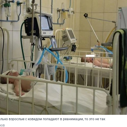
олько взрослые с ковидом попадают в реанимации, то это не так
нов