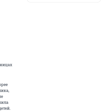
ьницах
орее
лика,
ие
нила
етей.