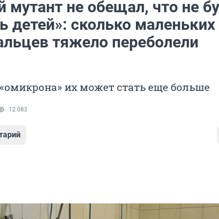
 мутант не обещал, что не б
ь детей»: сколько маленьких
льцев тяжело переболели
м
«омикрона» их может стать еще больше
12 083
тарий