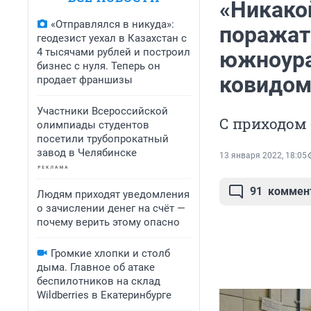
«Никакой
«Отправлялся в никуда»:
поражат
геодезист уехал в Казахстан с
4 тысячами рублей и построил
южноура
бизнес с нуля. Теперь он
ковидо
продает франшизы
Участники Всероссийской
С приходом 
олимпиады студентов
посетили трубопрокатный
завод в Челябинске
13 января 2022, 18:05
91
коммен
Людям приходят уведомления
о зачислении денег на счёт —
почему верить этому опасно
Громкие хлопки и столб
дыма. Главное об атаке
беспилотников на склад
Wildberries в Екатеринбурге