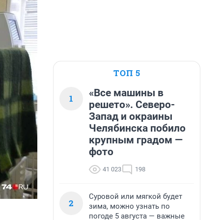
ТОП 5
«Все машины в
1
решето». Северо-
Запад и окраины
Челябинска побило
крупным градом —
фото
41 023
198
Суровой или мягкой будет
2
зима, можно узнать по
погоде 5 августа — важные