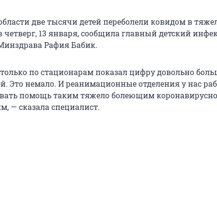
области две тысячи детей переболели ковидом в тяже
 в четверг, 13 января, сообщила главный детский инф
Минздрава Рафия Бабик.
только по стационарам показал цифру довольно бол
ей. Это немало. И реанимационные отделения у нас ра
ывать помощь таким тяжело болеющим коронавирусн
м, — сказала специалист.