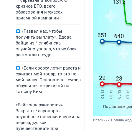
— серьезный вопрос». О
кризисе ЕГЭ, всего
образования и ужасах
приемной кампании
«Развел нас, чтобы
получить выплату». Вдова
бойца из Челябинска
случайно узнала, что их брак
расторгли в суде
«Если сверху летит ракета и
сжигает мой товар, то это не
мой риск». Основатель Levrana
обрушился с критикой на
Татьяну Ким
«Рейс задерживается».
Закрытые аэропорты,
неудобные ночевки и сутки на
Источник: 
Полина Ав
пересадку: как
путешествовать при