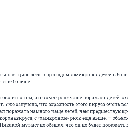
а-инфекциониста, с приходом «омикрона» детей в бол
я еще больше.
говорят о том, что «омикрон» чаще поражает детей, ск
ет. Уже озвучено, что заразность этого вируса очень ве
стал поражать намного чаще детей, чем предшествующ
коронавируса, с «омикроном» риск еще выше, — объяс
Никакой мутант не обещал, что он не будет поражать д