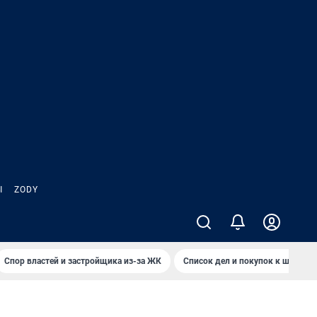
Ы
ZODY
Спор властей и застройщика из-за ЖК
Список дел и покупок к школе