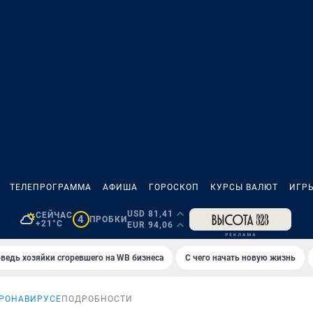
ТЕЛЕПРОГРАММА
АФИША
ГОРОСКОП
КУРСЫ ВАЛЮТ
ИГР
USD 81,41
СЕЙЧАС
4
ПРОБКИ
+21°C
EUR 94,06
ведь хозяйки сгоревшего на WB бизнеса
С чего начать новую жизнь
ОРОНАВИРУСЕ
ПОДРОБНОСТИ