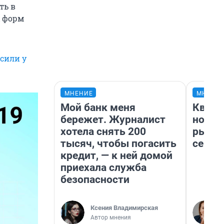
ть в
х форм
сили у
МНЕНИЕ
МНЕНИ
Мой банк меня
Кварт
бережет. Журналист
но де
хотела снять 200
рынок
тысяч, чтобы погасить
сейча
кредит, — к ней домой
приехала служба
безопасности
Ксения Владимирская
Автор мнения