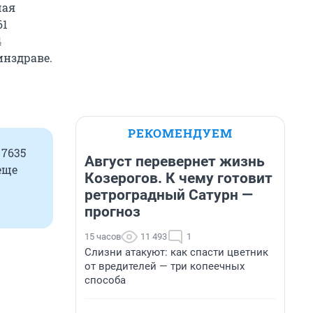
чая
61
4
инздраве.
РЕКОМЕНДУЕМ
 7635
Август перевернет жизнь
еще
Козерогов. К чему готовит
ретроградный Сатурн —
прогноз
15 часов
11 493
1
Слизни атакуют: как спасти цветник
от вредителей — три копеечных
способа