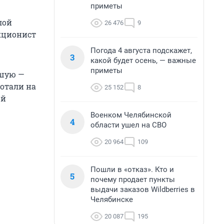
приметы
лой
26 476
9
екционист
Погода 4 августа подскажет,
3
какой будет осень, — важные
приметы
ьшую —
ботали на
25 152
8
ой
Военком Челябинской
4
области ушел на СВО
20 964
109
Пошли в «отказ». Кто и
5
почему продает пункты
выдачи заказов Wildberries в
Челябинске
20 087
195