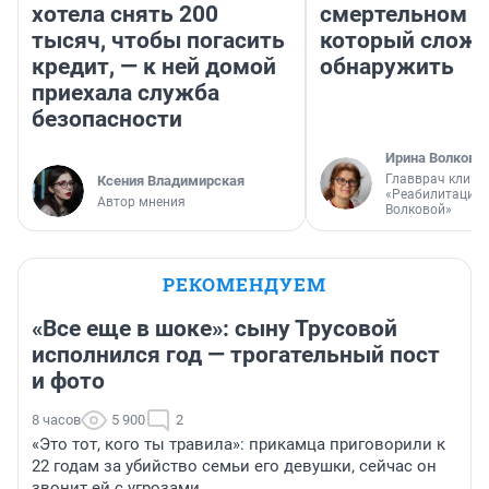
хотела снять 200
смертельном д
тысяч, чтобы погасить
который слож
кредит, — к ней домой
обнаружить
приехала служба
безопасности
Ирина Волкова
Главврач клини
Ксения Владимирская
«Реабилитация 
Автор мнения
Волковой»
РЕКОМЕНДУЕМ
«Все еще в шоке»: сыну Трусовой
исполнился год — трогательный пост
и фото
8 часов
5 900
2
«Это тот, кого ты травила»: прикамца приговорили к
22 годам за убийство семьи его девушки, сейчас он
звонит ей с угрозами