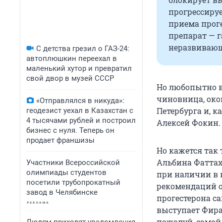
прогрессируе
приема проге
препарат — 
неразвивающ
С детства грезил о ГАЗ-24:
автоплюшкин переехал в
маленький хутор и превратил
свой двор в музей СССР
Но любопытно в
чиновница, око
«Отправлялся в никуда»:
Петербурга и, 
геодезист уехал в Казахстан с
4 тысячами рублей и построил
Алексей Фокин. 
бизнес с нуля. Теперь он
продает франшизы
Но кажется так 
Альбина Фаттах
Участники Всероссийской
олимпиады студентов
при наличии в к
посетили трубопрокатный
рекомендаций о
завод в Челябинске
прогестерона с
выступает Фира
пожалуй, самой