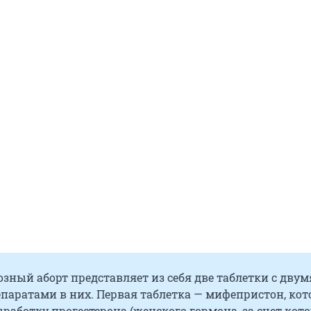
ный аборт представляет из себя две таблетки с двум
паратами в них. Первая таблетка — мифепристон, ко
работку прогестерона (женского гормона, за счет кот