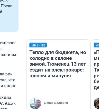
 После
ой
станская
МНЕНИЕ
МНЕНИ
из
Тепло для бюджета, но
«Поку
дованиям
холодно в салоне
мешке
зимой. Тюменец 13 лет
предп
ездит на электрокаре:
Тюмен
ла.ру» —
плюсы и минусы
реаль
сно, что
бизне
 никаких
дешев
окина
АЗАНЬ»,
Денис Дедюхин
дов.