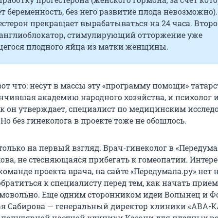
т беременность, без него развитие плода невозможно).
стерон прекращает вырабатываться на 24 часа. Втор
ганглиоблокатор, стимулирующий отторжение уже
егося плодного яйца из матки женщины.
от что: несут в массы эту «программу помощи» татар
нчившая академию народного хозяйства, и психолог 
как он утверждает, специалист по медицинским иссле
Но без гинеколога в проекте тоже не обошлось.
только на первый взгляд. Врач-гинеколог в «Передума
ова, не стесняющаяся прибегать к гомеопатии. Интере
оманде проекта врача, на сайте «Передумала.ру» нет
братиться к специалисту перед тем, как начать прием
амовольно. Еще одним сторонником идеи Волынец и Ф
я Сабирова — генеральный директор клиники «АВА-К
 популярной частной клиники Казани для платных ро