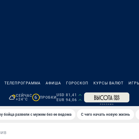
ТЕЛЕПРОГРАММА
АФИША
ГОРОСКОП
КУРСЫ ВАЛЮТ
ИГР
USD 81,41
СЕЙЧАС
6
ПРОБКИ
+24°C
EUR 94,06
у бойца развели с мужем без ее ведома
С чего начать новую жизнь
ЗИВ