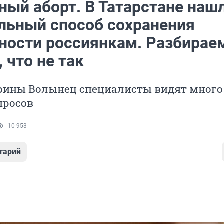
ный аборт. В Татарстане наш
льный способ сохранения
ности россиянкам. Разбирае
 что не так
Ирины Волынец специалисты видят много
просов
10 953
тарий