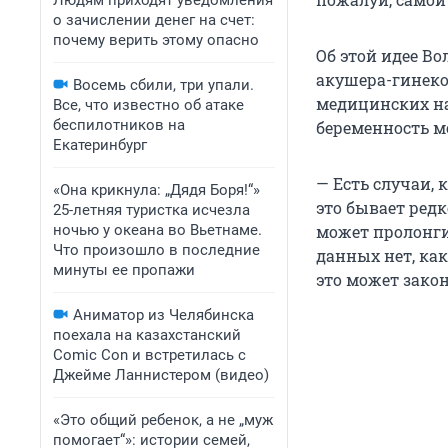
Людям приходят уведомления
о зачислении денег на счет:
почему верить этому опасно
Об этой идее В
акушера-гинеко
Восемь сбили, три упали.
медицинских на
Все, что известно об атаке
беспилотников на
беременность м
Екатеринбург
— Есть случаи, 
«Она крикнула: „Дядя Боря!“»
это бывает редк
25-летняя туристка исчезла
ночью у океана во Вьетнаме.
может пролонги
Что произошло в последние
данных нет, как
минуты ее пропажи
это может зако
Аниматор из Челябинска
поехала на казахстанский
Comic Con и встретилась с
Джейме Ланнистером (видео)
«Это общий ребенок, а не „муж
помогает“»: истории семей,