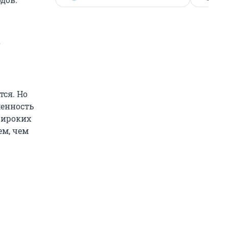
а
тся. Но
менность
широких
ем, чем