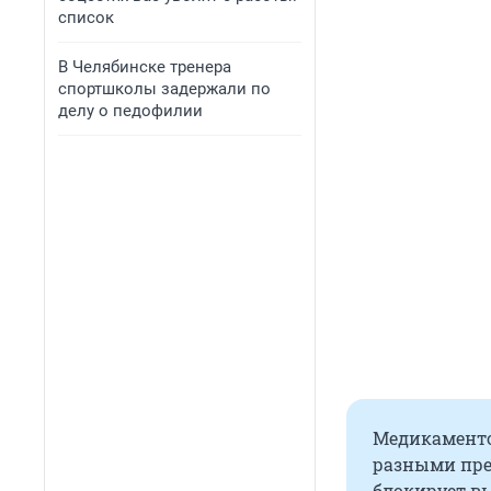
список
В Челябинске тренера
спортшколы задержали по
делу о педофилии
Медикаментоз
разными пре
блокирует вы