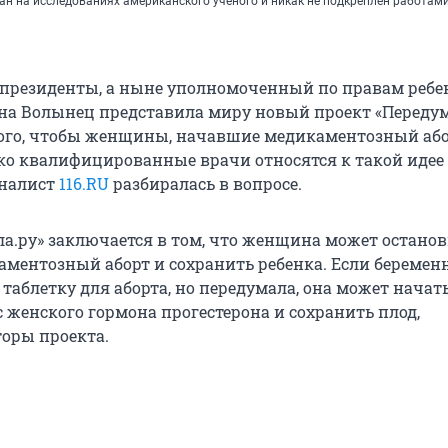
ан на исследованиях американского ученого и никак не подкреплен работам
 президенты, а ныне уполномоченный по правам ребе
на Волынец представила миру новый проект «Передум
того, чтобы женщины, начавшие медикаментозный абор
ко квалифицированные врачи относятся к такой идее 
рналист
116.RU
разбиралась в вопросе.
ла.ру» заключается в том, что женщина может остано
ментозный аборт и сохранить ребенка. Если беремен
таблетку для аборта, но передумала, она может начат
 женского гормона прогестерона и сохранить плод,
оры проекта.