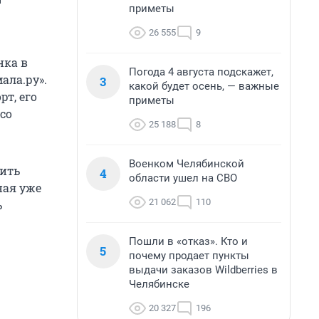
и
приметы
26 555
9
нка в
Погода 4 августа подскажет,
ала.ру».
3
какой будет осень, — важные
т, его
приметы
со
25 188
8
Военком Челябинской
вить
4
области ушел на СВО
ная уже
21 062
110
ь
Пошли в «отказ». Кто и
5
почему продает пункты
выдачи заказов Wildberries в
Челябинске
20 327
196