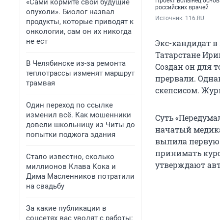
Проект Волынец основ
«Сами кормите свои будущие
российских врачей
опухоли». Биолог назвал
Источник: 
116.RU
продукты, которые приводят к
онкологии, сам он их никогда
не ест
Экс-кандидат в
Татарстане Ири
В Челябинске из-за ремонта
Создан он для 
теплотрассы изменят маршрут
прервали. Одна
трамвая
скепсисом. Жу
Один переход по ссылке
изменил всё. Как мошенники
Суть «Передума
довели школьницу из Читы до
начатый медика
попытки поджога здания
выпила первую 
принимать курс
Стало известно, сколько
утверждают авт
миллионов Клава Кока и
Дима Масленников потратили
на свадьбу
За какие публикации в
соцсетях вас уволят с работы: