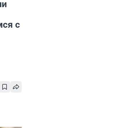
ли
мся с