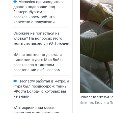
Mercedes производителя
дронов подорвали под
Екатеринбургом —
рассказываем всё, что
известно о покушении
Сможете не попасться на
уловки? На вопросах этого
теста спотыкаются 90 % людей
«Меня постоянно держали
ниже плинтуса»: Миа Бойка
рассказала о тяжелом
расставании с абьюзером
Паспарту работал в метро, а
Фура был продюсером: тайны
«Форта Боярд», о которых вы
не знали
Сейчас с варикозом б
Источник: 
Кристина По
«Антикризисная мера»:
правительство временно