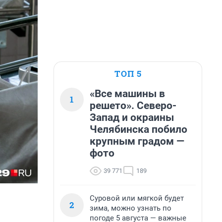
ТОП 5
«Все машины в
1
решето». Северо-
Запад и окраины
Челябинска побило
крупным градом —
фото
39 771
189
Суровой или мягкой будет
2
зима, можно узнать по
погоде 5 августа — важные