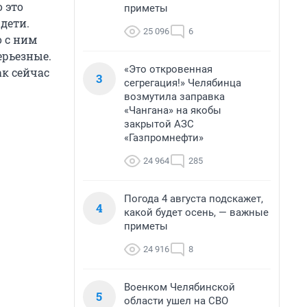
 это
приметы
дети.
25 096
6
о с ним
ерьезные.
«Это откровенная
ак сейчас
3
сегрегация!» Челябинца
возмутила заправка
«Чангана» на якобы
закрытой АЗС
«Газпромнефти»
24 964
285
Погода 4 августа подскажет,
4
какой будет осень, — важные
приметы
24 916
8
Военком Челябинской
5
области ушел на СВО