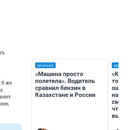
ть
МНЕНИЕ
МНЕНИ
«Машина просто
«Кажд
полетела». Водитель
то лич
 Я же
сравнил бензин в
ошибк
мы
Казахстане и России
настр
сняет
смотр
нее,
чтобы
выгля