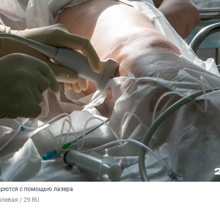
орются с помощью лазера
левая / 29.RU