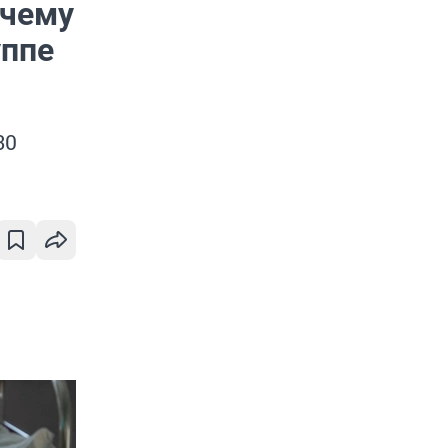
очему
уппе
30