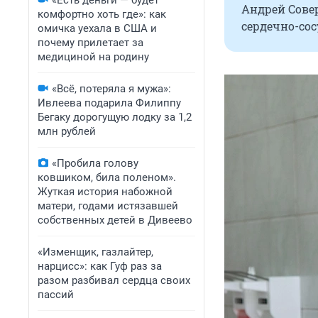
«Есть деньги — будет
Андрей Сове
комфортно хоть где»: как
сердечно-со
омичка уехала в США и
почему прилетает за
медициной на родину
«Всё, потеряла я мужа»:
Ивлеева подарила Филиппу
Бегаку дорогущую лодку за 1,2
млн рублей
«Пробила голову
ковшиком, била поленом».
Жуткая история набожной
матери, годами истязавшей
собственных детей в Дивеево
«Изменщик, газлайтер,
нарцисс»: как Гуф раз за
разом разбивал сердца своих
пассий