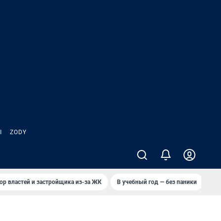
Ы
ZODY
ор властей и застройщика из-за ЖК
В учебный год — без паники
Кто