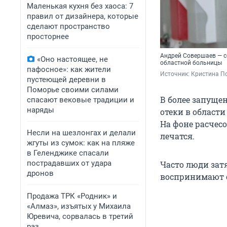
Маленькая кухня без хаоса: 7
правил от дизайнера, которые
сделают пространство
просторнее
Андрей Совершаев — с
«Оно настоящее, не
областной больницы
пафосное»: как жители
Источник: 
Кристина По
пустеющей деревни в
Поморье своими силами
В более запуще
спасают вековые традиции и
наряды
отеки в области
На фоне расчесо
Несли на шезлонгах и делали
лечатся.
жгуты из сумок: как на пляже
в Геленджике спасали
пострадавших от удара
Часто люди затя
дронов
воспринимают с
Продажа ТРК «Родник» и
«Алмаз», изъятых у Михаила
Юревича, сорвалась в третий
раз