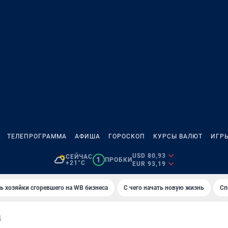
ТЕЛЕПРОГРАММА
АФИША
ГОРОСКОП
КУРСЫ ВАЛЮТ
ИГР
USD 80,93
СЕЙЧАС
1
ПРОБКИ
+21°C
EUR 93,19
ь хозяйки сгоревшего на WB бизнеса
С чего начать новую жизнь
Сп
Д