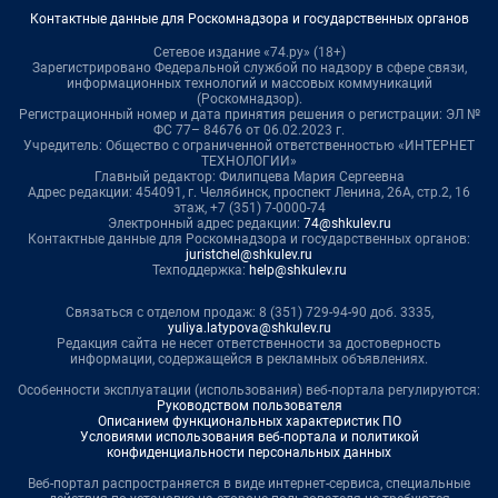
Контактные данные для Роскомнадзора и государственных органов
Сетевое издание «74.ру» (18+)
Зарегистрировано Федеральной службой по надзору в сфере связи,
информационных технологий и массовых коммуникаций
(Роскомнадзор).
Регистрационный номер и дата принятия решения о регистрации: ЭЛ №
ФС 77– 84676 от 06.02.2023 г.
Учредитель: Общество с ограниченной ответственностью «ИНТЕРНЕТ
ТЕХНОЛОГИИ»
Главный редактор: Филипцева Мария Сергеевна
Адрес редакции: 454091, г. Челябинск, проспект Ленина, 26А, стр.2, 16
этаж, +7 (351) 7-0000-74
Электронный адрес редакции:
74@shkulev.ru
Контактные данные для Роскомнадзора и государственных органов:
juristchel@shkulev.ru
Техподдержка:
help@shkulev.ru
Связаться с отделом продаж: 8 (351) 729-94-90 доб. 3335,
yuliya.latypova@shkulev.ru
Редакция сайта не несет ответственности за достоверность
информации, содержащейся в рекламных объявлениях.
Особенности эксплуатации (использования) веб-портала регулируются:
Руководством пользователя
Описанием функциональных характеристик ПО
Условиями использования веб-портала и политикой
конфиденциальности персональных данных
Веб-портал распространяется в виде интернет-сервиса, специальные