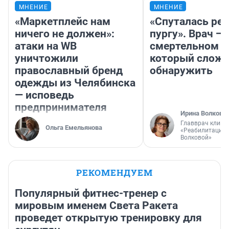
МНЕНИЕ
МНЕНИЕ
«Маркетплейс нам
«Спуталась реч
ничего не должен»:
пургу». Врач — 
атаки на WB
смертельном д
уничтожили
который слож
православный бренд
обнаружить
одежды из Челябинска
— исповедь
предпринимателя
Ирина Волкова
Главврач клини
Ольга Емельянова
«Реабилитация 
Волковой»
РЕКОМЕНДУЕМ
Популярный фитнес-тренер с
мировым именем Света Ракета
проведет открытую тренировку для