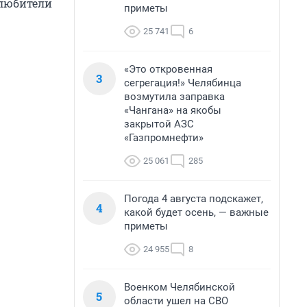
 любители
приметы
25 741
6
«Это откровенная
3
сегрегация!» Челябинца
возмутила заправка
«Чангана» на якобы
закрытой АЗС
«Газпромнефти»
25 061
285
Погода 4 августа подскажет,
4
какой будет осень, — важные
приметы
24 955
8
Военком Челябинской
5
области ушел на СВО