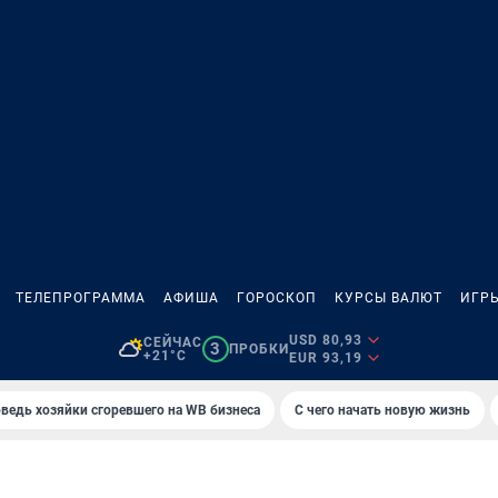
ТЕЛЕПРОГРАММА
АФИША
ГОРОСКОП
КУРСЫ ВАЛЮТ
ИГР
USD 80,93
СЕЙЧАС
3
ПРОБКИ
+21°C
EUR 93,19
ведь хозяйки сгоревшего на WB бизнеса
С чего начать новую жизнь