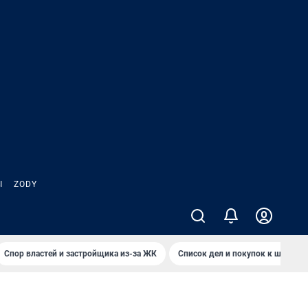
Ы
ZODY
Спор властей и застройщика из-за ЖК
Список дел и покупок к школе