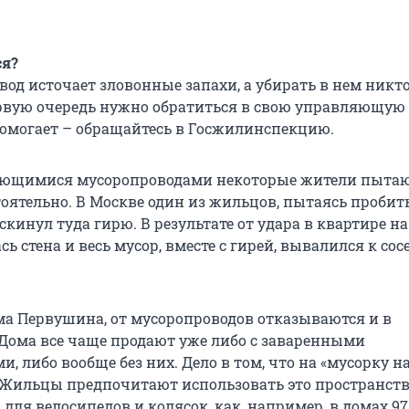
ся?
од источает зловонные запахи, а убирать в нем никто
ервую очередь нужно обратиться в свою управляющую
омогает – обращайтесь в Госжилинспекцию.
ряющимися мусоропроводами некоторые жители пыта
оятельно. В Москве один из жильцов, пытаясь пробить
скинул туда гирю. В результате от удара в квартире н
ь стена и весь мусор, вместе с гирей, вывалился к сос
ма Первушина, от мусоропроводов отказываются и в
«Дома все чаще продают уже либо с заваренными
, либо вообще без них. Дело в том, что на «мусорку н
. Жильцы предпочитают использовать это пространств
 для велосипедов и колясок, как, например, в домах 97