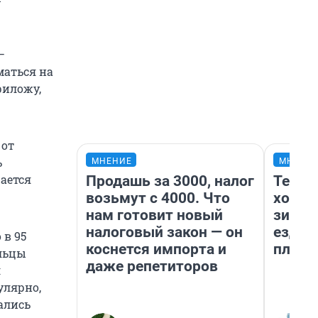
–
маться на
риложу,
 от
ь
МНЕНИЕ
МНЕНИ
шается
Продашь за 3000, налог
Тепло
возьмут с 4000. Что
холод
нам готовит новый
зимой
налоговый закон — он
ездит
 в 95
коснется импорта и
плюсы
ильцы
даже репетиторов
л
улярно,
ались