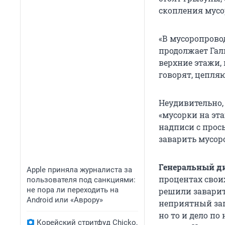
скопления мусо
«В мусоропрово
продолжает Гал
верхние этажи, 
говорят, цепля
Неудивительно,
«мусорки на эт
надписи с прось
заварить мусор
Генеральный д
Apple приняла журналиста за
процентах свои
пользователя под санкциями:
не пора ли переходить на
решили заварит
Android или «Аврору»
неприятный зап
но то и дело п
Корейский стритфуд Chicko,