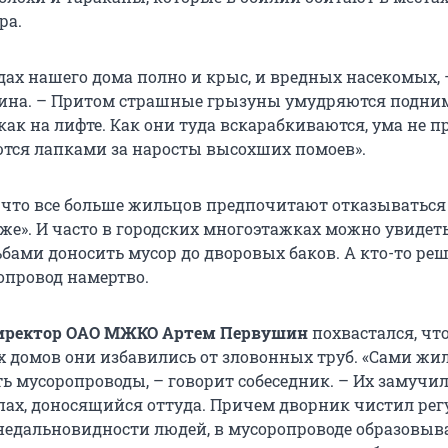
ра.
дах нашего дома полно и крыс, и вредных насекомых, 
ина. – Притом страшные грызуны умудряются подни
как на лифте. Как они туда вскарабкиваются, ума не п
ются лапками за наросты высохших помоев».
 что все больше жильцов предпочитают отказываться
аже». И часто в городских многоэтажках можно увидет
бами доносить мусор до дворовых баков. А кто-то ре
опровод намертво.
иректор ОАО МЖКО Артем Первушин
похвастался, что
х домов они избавились от зловонных труб. «Сами ж
ь мусоропроводы, – говорит собеседник. – Их замучи
ах, доносящийся оттуда. Причем дворник чистил рег
о недальновидности людей, в мусоропроводе образовыв