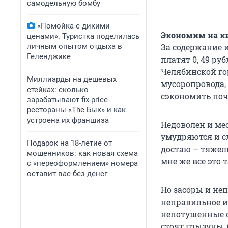
самодельную бомбу
«Помойка с дикими
Экономим на к
ценами». Туристка поделилась
личным опытом отдыха в
За содержание 
Геленджике
платят 0, 49 ру
Челябинской гор
Миллиарды на дешевых
мусоропровода,
стейках: сколько
сэкономить поч
зарабатывают fix-price-
рестораны «The Бык» и как
устроена их франшиза
Недоволен и м
умудряются и с
Подарок на 18-летие от
достаю – тяжел
мошенников: как новая схема
мне же все это 
с «переоформлением» номера
оставит вас без денег
Но засоры и неп
неправильное и
непотушенные о
стоят грызуны,