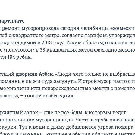
вартплате
и ремонт мусоропровода сегодня челябинцы ежемесяч
блей с квадратного метра, согласно тарифам, утвержд
одской думой в 2013 году. Таким образом, отказавшис
 с «полуторки» в 33 квадратных метра ежегодно можно
ти 194 рубля.
естный
дворник Азбек
. «Люди чего только не выбрасыв
ломанные лыжи туда засунуть. И строймусор часто от
ые кирпичи или неизрасходованные мешки с цементо
таскать», – говорит собеседник.
риятный запах – еще не все беды, к которым ведет
спользование мусоропровода. Часто в трубе оказываю
курки. Тут к вони и дыму добавляется угроза пожара.
 блохи и тараканы, которые в обилии обитают в места