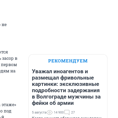
 не
ются
 засор в
РЕКОМЕНДУЕМ
а первом
едям на
Уважал иноагентов и
размещал фривольные
картинки: эксклюзивные
подробности задержания
в Волгограде мужчины за
фейки об армии
а этаже»
о под
5 августа
14 900
27
-й