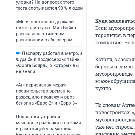
уловки? На вопросах этого
теста спотыкаются 90 % людей
Куда жаловать
«Меня постоянно держали
Если мусоропров
ниже плинтуса»: Миа Бойка
рассказала о тяжелом
торопится, в п
расставании с абьюзером
компанию. Не п
Паспарту работал в метро, а
Кстати, с засо
Фура был продюсером: тайны
«Форта Боярд», о которых вы
бороться самост
не знали
мусоропроводе, 
этаже обрушилас
«Антикризисная мера»:
кухню.
правительство временно
разрешило продажу и ввоз
бензина «Евро-2» и «Евро-3»
По словам Арте
новостройках. 
Подростки устроили
мусоропроводами
массовые разборки с ножами
уже нет спроса
и ракетницей у памятника
кладовки, места
Курчатову, пятеро пострадали