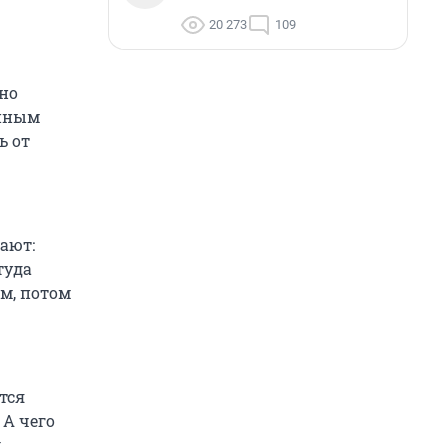
20 273
109
но
енным
ь от
ают:
туда
м, потом
тся
 А чего
х