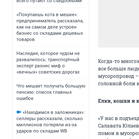
всего путают со съедобными
«Покупаешь кота в мешке»:
предприниматель рассказала,
как на самом деле устроен
бизнес со складами дешевых
товаров
Наследие, которое чудом не
развалилось: транспортный
Когда-то много
эксперт разнес миф о
все больше люд
«вечных» советских дорогах
мусоропровод – 
головной боли 
Что мешает получать большую
пенсию: список главных
ошибок
Елки, кошки и 
«Находимся в заложниках»:
«У нас в подъез
селлеры рассказали, сколько
миллионов потеряли из-за
Салавата Юлае
ударов по складам WB
помои в мусоро