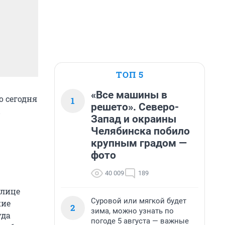
ТОП 5
«Все машины в
о сегодня
1
решето». Северо-
Запад и окраины
Челябинска побило
крупным градом —
фото
40 009
189
улице
Суровой или мягкой будет
кие
2
зима, можно узнать по
уда
погоде 5 августа — важные