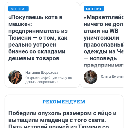
МНЕНИЕ
МНЕНИЕ
«Покупаешь кота в
«Маркетплейс 
мешке»:
ничего не долж
предприниматель из
атаки на WB
Тюмени — о том, как
уничтожили
реально устроен
православный 
бизнес со складами
одежды из Чел
дешевых товаров
— исповедь
предпринимат
Наталья Шорохова
Ольга Емельян
Открыла кофейную точку на
деньги соцразвития
РЕКОМЕНДУЕМ
Победили опухоль размером с яйцо и
вытащили младенца с того света.
Пять историй врачей из Тюмени со