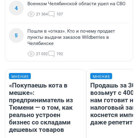
Военком Челябинской области ушел на СВО
4
21 364
107
Пошли в «отказ». Кто и почему продает
5
пункты выдачи заказов Wildberries в
Челябинске
21 032
192
МНЕНИЕ
МНЕНИЕ
«Покупаешь кота в
Продашь за 300
мешке»:
возьмут с 4000
предприниматель из
нам готовит н
Тюмени — о том, как
налоговый зако
реально устроен
коснется импор
бизнес со складами
даже репетито
дешевых товаров