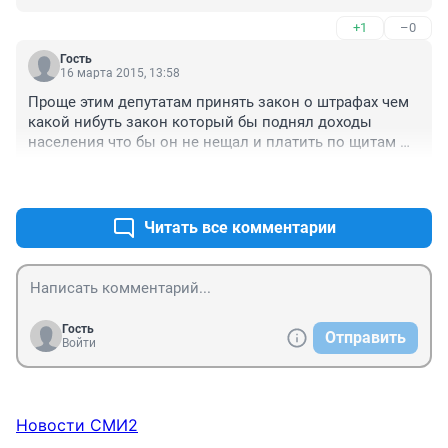
+1
–0
Гость
16 марта 2015, 13:58
Проще этим депутатам принять закон о штрафах чем 
какой нибуть закон который бы поднял доходы 
населения что бы он не нещал и платить по щитам 
мог , думают только о себе и своем кармане . Причем 
+0
–0
это люди которые получают зарплаты с ваших 
налогов
Читать все комментарии
Гость
Отправить
Войти
Новости СМИ2