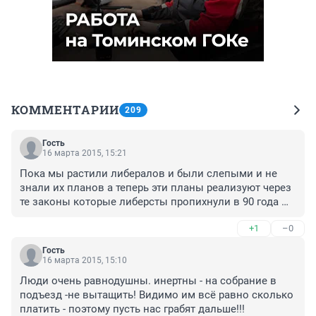
КОММЕНТАРИИ
209
Гость
16 марта 2015, 15:21
Пока мы растили либералов и были слепыми и не 
знали их планов а теперь эти планы реализуют через 
те законы которые либерсты пропихнули в 90 года 
это и была мина замедленного действия по 
+1
–0
уничтожению России
Гость
16 марта 2015, 15:10
Люди очень равнодушны. инертны - на собрание в 
подъезд -не вытащить! Видимо им всё равно сколько 
платить - поэтому пусть нас грабят дальше!!!