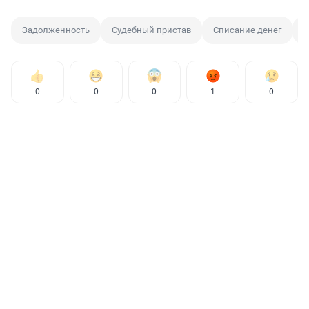
Задолженность
Судебный пристав
Списание денег
Ч
0
0
0
1
0