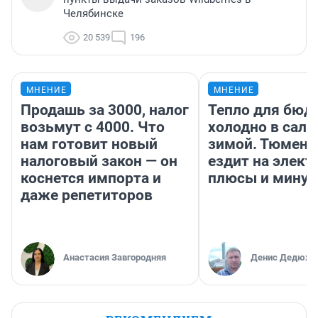
Челябинске
20 539
196
МНЕНИЕ
МНЕНИЕ
Продашь за 3000, налог
Тепло для бюд
возьмут с 4000. Что
холодно в сало
нам готовит новый
зимой. Тюмене
налоговый закон — он
ездит на элект
коснется импорта и
плюсы и мину
даже репетиторов
Анастасия Завгородняя
Денис Дедюхи