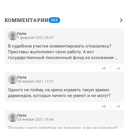
КОММЕНТАРИИ
262
Гость
7 февраля 2021, 00:27
В судебном участке комментировать отказались? 
Приставы выполняют свою работу. А вот 
государственный пенсионный фонд на основании 
каких законов пенсии пожилых людей дербанит, 
+0
–0
даже не извещая пенсов о исполнительном листе? И 
не оставляя людям на жизнь даже прожиточного 
Гость
минимума ? ФОНД лишь посредник , передающий 
28 января 2021, 17:37
пенсии. И исполнительный сбор для себя 
Одного не пойму, на хрена кормить такую армию 
удерживает?
дармоедов, которые ничего не умеют и не могут?
+0
–0
Гость
28 января 2021, 16:46
Почему у него этикетка на затылке, а не на заднице?