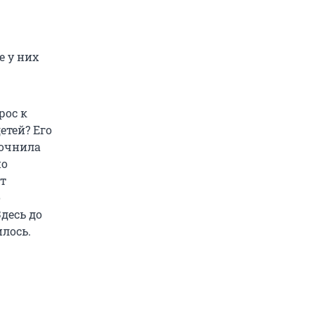
е у них
рос к
етей? Его
точнила
но
нт
о
десь до
лось.