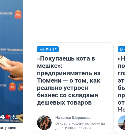
МНЕНИЕ
МНЕНИ
«Покупаешь кота в
«Нико
мешке»:
побед
предприниматель из
главн
Тюмени — о том, как
этого
реально устроен
бьет 
бизнес со складами
прока
дешевых товаров
отзыв
Нолан
Наталья Шорохова
Открыла кофейную точку на
деньги соцразвития
 ситуацию