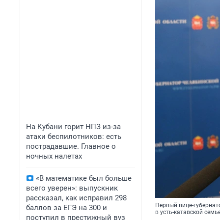
На Кубани горит НПЗ из-за
атаки беспилотников: есть
пострадавшие. Главное о
ночных налетах
«В математике был больше
всего уверен»: выпускник
рассказал, как исправил 298
Первый вице-губернат
баллов за ЕГЭ на 300 и
в усть-катавской семь
поступил в престижный вуз