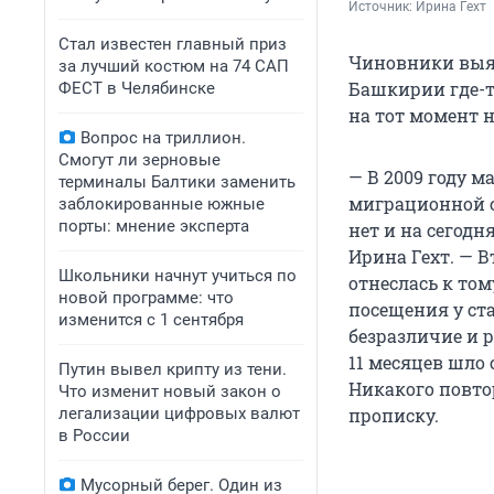
Источник: 
Ирина Гехт
Стал известен главный приз
Чиновники выяс
за лучший костюм на 74 САП
Башкирии где-то
ФЕСТ в Челябинске
на тот момент н
Вопрос на триллион.
Смогут ли зерновые
— В 2009 году м
терминалы Балтики заменить
миграционной с
заблокированные южные
порты: мнение эксперта
нет и на сегод
Ирина Гехт. — 
Школьники начнут учиться по
отнеслась к том
новой программе: что
посещения у ст
изменится с 1 сентября
безразличие и 
11 месяцев шло
Путин вывел крипту из тени.
Никакого повто
Что изменит новый закон о
легализации цифровых валют
прописку.
в России
Мусорный берег. Один из