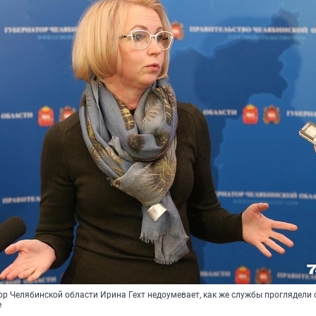
ор Челябинской области Ирина Гехт недоумевает, как же службы проглядели
е