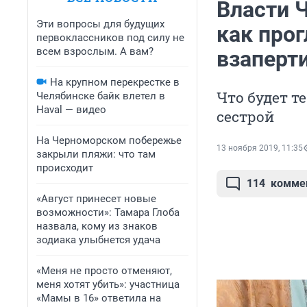
Власти 
Эти вопросы для будущих
как про
первоклассников под силу не
всем взрослым. А вам?
взаперт
На крупном перекрестке в
Что будет т
Челябинске байк влетел в
Haval — видео
сестрой
На Черноморском побережье
13 ноября 2019, 11:35
закрыли пляжи: что там
происходит
114
комме
«Август принесет новые
возможности»: Тамара Глоба
назвала, кому из знаков
зодиака улыбнется удача
«Меня не просто отменяют,
меня хотят убить»: участница
«Мамы в 16» ответила на