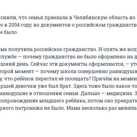
нили, что семья приехала в Челябинскую область из
 в 2004 году, но документов о российском гражданств
е было.
ама получила российское гражданство. И опять же воп
лужбе — почему гражданство не было оформлено на д
няшний день. Сейчас эти документы оформляются, — у
Второй момент — почему школа совершенно равнодуш
у, что ребёнок перестал её посещать? Причём на моме
аршей девочки уже был брат. Здесь тоже было какое-т
равнодушие в отношении семьи. Дальше — медицина. З
 сопровождение младшего ребёнка, потом оно прекрати
рного патронажа не было. Мама несколько раз меняла