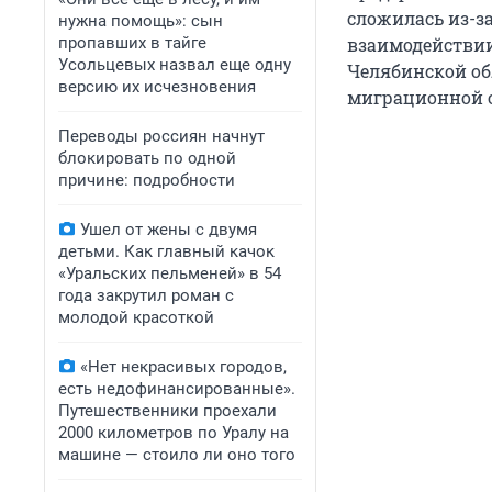
сложилась из-з
нужна помощь»: сын
пропавших в тайге
взаимодействии
Усольцевых назвал еще одну
Челябинской обл
версию их исчезновения
миграционной сл
Переводы россиян начнут
блокировать по одной
причине: подробности
Ушел от жены с двумя
детьми. Как главный качок
«Уральских пельменей» в 54
года закрутил роман с
молодой красоткой
«Нет некрасивых городов,
есть недофинансированные».
Путешественники проехали
2000 километров по Уралу на
машине — стоило ли оно того