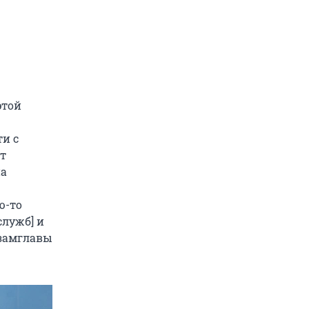
этой
ти с
от
на
ю-то
лужб] и
 замглавы