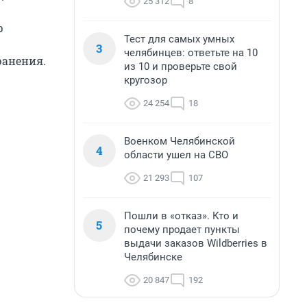
25 312
8
р
Тест для самых умных
3
челябинцев: ответьте на 10
ранения.
из 10 и проверьте свой
кругозор
24 254
18
Военком Челябинской
4
области ушел на СВО
21 293
107
Пошли в «отказ». Кто и
5
почему продает пункты
выдачи заказов Wildberries в
Челябинске
20 847
192