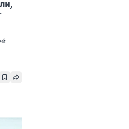
ли,
т
ей