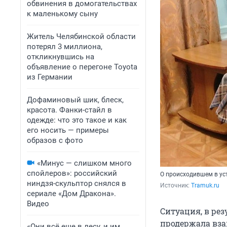
обвинения в домогательствах
к маленькому сыну
Житель Челябинской области
потерял 3 миллиона,
откликнувшись на
объявление о перегоне Toyota
из Германии
Дофаминовый шик, блеск,
красота. Фанки-стайл в
одежде: что это такое и как
его носить — примеры
образов с фото
«Минус — слишком много
спойлеров»: российский
О происходившем в уст
ниндзя-скульптор снялся в
Источник: 
Tramuk.ru
сериале «Дом Дракона».
Видео
Ситуация, в рез
продержала взап
«Они всё еще в лесу, и им