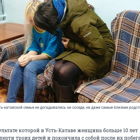
ь-катавской семье не догадывались ни соседи, ни даже самые близкие родс
ультате которой в Усть-Катаве женщина больше 10 лет
ерти троих детей и покончила с собой после их побега