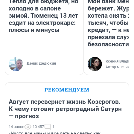
Тепло для бюджета, но
Мой банк меня
холодно в салоне
бережет. Журн
зимой. Тюменец 13 лет
хотела снять 2
ездит на электрокаре:
тысяч, чтобы п
плюсы и минусы
кредит, — к не
приехала служ
безопасности
Ксения Владим
Денис Дедюхин
Автор мнения
РЕКОМЕНДУЕМ
Август перевернет жизнь Козерогов.
К чему готовит ретроградный Сатурн
— прогноз
14 часов
10 457
1
«Чисто все мамы и все дети на свете»: как