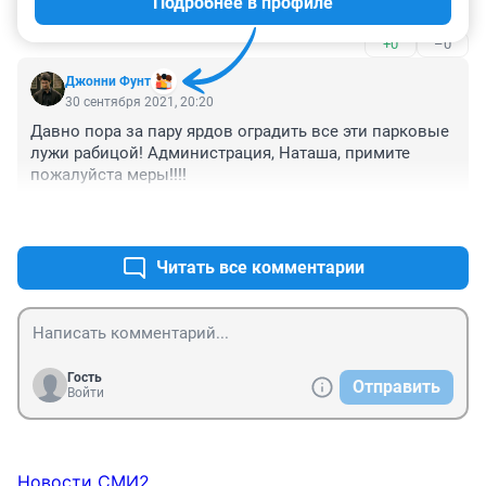
Подробнее в профиле
лежачих полицейских с меридиана еще можно 
привезти, а то они там похоже сами размножаться 
+0
–0
начали.
Джонни Фунт
30 сентября 2021, 20:20
Давно пора за пару ярдов оградить все эти парковые 
лужи рабицой! Администрация, Наташа, примите 
пожалуйста меры!!!!
+0
–0
Читать все комментарии
Гость
Отправить
Войти
Новости СМИ2