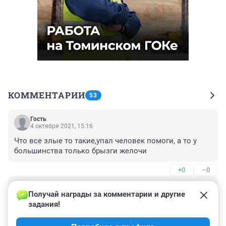
КОММЕНТАРИИ
53
Гость
4 октября 2021, 15:16
Что все злые то такие,упал человек помоги, а то у 
большинства только брызги желочи
+0
–0
Гость
1 октября 2021, 05:34
Получай награды за комментарии и другие 
задания!
Идеальное место для новых заборов и 
противошумных экранов от кошкиной, я считаю! Ну и 