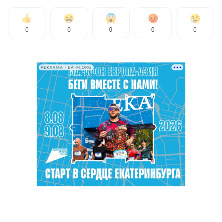
0
0
0
0
0
РЕКЛАМА • EA-M.ORG