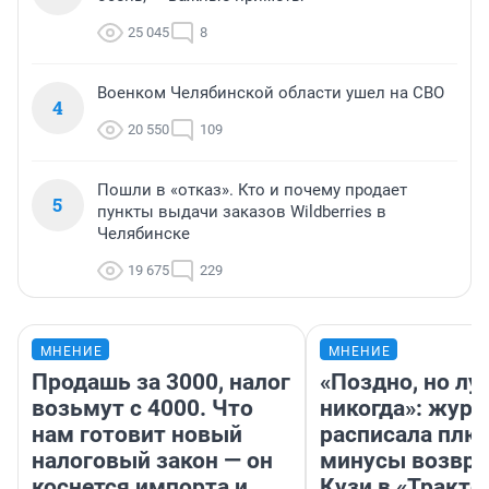
25 045
8
Военком Челябинской области ушел на СВО
4
20 550
109
Пошли в «отказ». Кто и почему продает
5
пункты выдачи заказов Wildberries в
Челябинске
19 675
229
МНЕНИЕ
МНЕНИЕ
Продашь за 3000, налог
«Поздно, но лу
возьмут с 4000. Что
никогда»: журн
нам готовит новый
расписала плю
налоговый закон — он
минусы возвр
коснется импорта и
Кузи в «Тракто