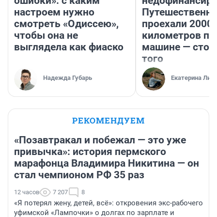
ошибки»: с каким
недофинансиро
настроем нужно
Путешественн
смотреть «Одиссею»,
проехали 2000
чтобы она не
километров по 
выглядела как фиаско
машине — стои
того
Надежда Губарь
Екатерина Лит
РЕКОМЕНДУЕМ
«Позавтракал и побежал — это уже
привычка»: история пермского
марафонца Владимира Никитина — он
стал чемпионом РФ 35 раз
12 часов
7 207
8
«Я потерял жену, детей, всё»: откровения экс-рабочего
уфимской «Лампочки» о долгах по зарплате и