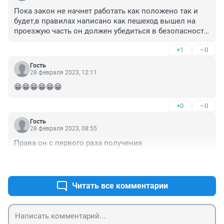
Пока закон не начнет работать как положено так и 
будет,в правилах написано как пешеход вышел на 
проезжую часть он должен убедиться в безопасности 
своего маневра,а так этих ослов сбивают пачками и 
+1
–0
будут сбивать.В Европе это обоютка и пешеходов 
сбивают минимум,а у нас пешеходы бесстрашные,как 
Гость
будто жизнь как в игре пополняется.Здоровья всем и 
28 февраля 2023, 12:11
мозгов
😁😁😁😁😁😁
+0
–0
Гость
28 февраля 2023, 08:55
Права он с первого раза получения
+0
–0
Читать все комментарии