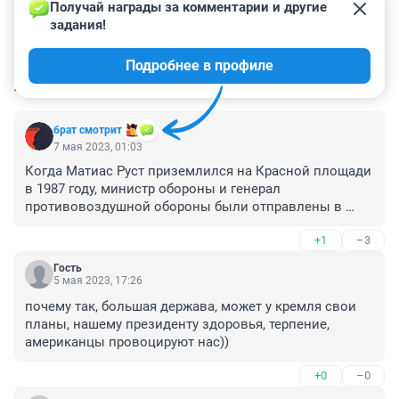
Получай награды за комментарии и другие 
задания!
Подробнее в профиле
КОММЕНТАРИИ
96
брат смотрит
7 мая 2023, 01:03
Когда Матиас Руст приземлился на Красной площади 
в 1987 году, министр обороны и генерал 
противовоздушной обороны были отправлены в 
отставку вместе с сотнями других офицеров. У нас 
+1
–3
Песков что-то говорит, как в 1999 году говорили что-
то и никогда толком не объясняли, что произошло. 
Гость
Никаких последствий, никакой ответственности. Все 
5 мая 2023, 17:26
нормально 😂
почему так, большая держава, может у кремля свои 
планы, нашему президенту здоровья, терпение, 
американцы провоцируют нас))
+0
–0