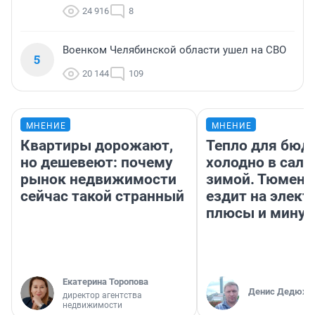
24 916
8
Военком Челябинской области ушел на СВО
5
20 144
109
МНЕНИЕ
МНЕНИЕ
Квартиры дорожают,
Тепло для бюд
но дешевеют: почему
холодно в сало
рынок недвижимости
зимой. Тюмене
сейчас такой странный
ездит на элект
плюсы и мину
Екатерина Торопова
Денис Дедюхи
директор агентства
недвижимости