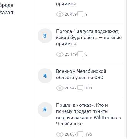
приметы
Вроде
казал
26 469
9
Погода 4 августа подскажет,
3
какой будет осень, — важные
приметы
25 149
8
Военком Челябинской
4
области ушел на СВО
20 947
109
Пошли в «отказ». Кто и
5
почему продает пункты
выдачи заказов Wildberries в
Челябинске
20 067
195