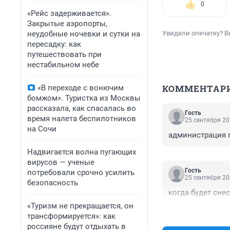
0
«Рейс задерживается».
Закрытые аэропорты,
неудобные ночевки и сутки на
Увидели опечатку? В
пересадку: как
путешествовать при
нестабильном небе
КОММЕНТАР
«В переходе с вонючим
бомжом». Туристка из Москвы
рассказала, как спасалась во
Гость
время налета беспилотников
25 сентября 20
на Сочи
администрация г
Надвигается волна пугающих
вирусов — ученые
Гость
потребовали срочно усилить
25 сентября 20
безопасность
когда будет сне
«Туризм не прекращается, он
трансформируется»: как
россияне будут отдыхать в