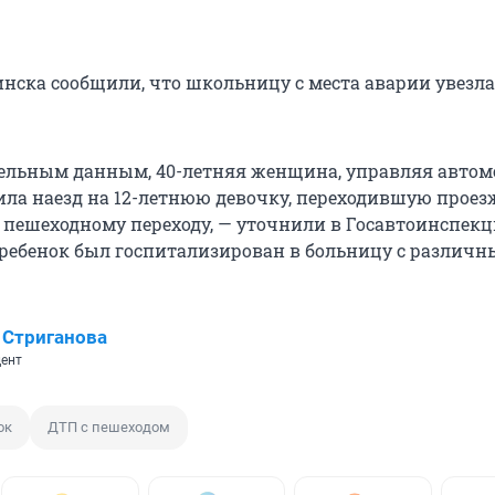
нска сообщили, что школьницу с места аварии увезл
.
ельным данным, 40-летняя женщина, управляя авто
шила наезд на 12-летнюю девочку, переходившую прое
о пешеходному переходу, — уточнили в Госавтоинспекц
 ребенок был госпитализирован в больницу с различ
 Стриганова
ент
ок
ДТП с пешеходом