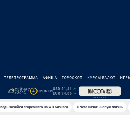
ТЕЛЕПРОГРАММА
АФИША
ГОРОСКОП
КУРСЫ ВАЛЮТ
ИГР
USD 81,41
СЕЙЧАС
4
ПРОБКИ
+20°C
EUR 94,06
ведь хозяйки сгоревшего на WB бизнеса
С чего начать новую жизнь