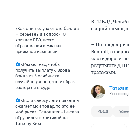
В ГИБДД Челяби
скорой помощи
«Как они получают сто баллов
— серьезный вопрос». О
кризисе ЕГЭ, всего
— По предварит
образования и ужасах
Renault, совер
приемной кампании
часть дороги п
«Развел нас, чтобы
результате ДТП
получить выплату». Вдова
травмами.
бойца из Челябинска
случайно узнала, что их брак
расторгли в суде
Татьяна
Корреспонд
«Если сверху летит ракета и
сжигает мой товар, то это не
ГИБДД
Ребен
мой риск». Основатель Levrana
обрушился с критикой на
Татьяну Ким