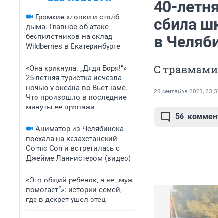
40-летн
Громкие хлопки и столб
сбила ш
дыма. Главное об атаке
беспилотников на склад
в Челяб
Wildberries в Екатеринбурге
С травмами 
«Она крикнула: „Дядя Боря!“»
25-летняя туристка исчезла
ночью у океана во Вьетнаме.
23 сентября 2023, 23:3
Что произошло в последние
минуты ее пропажи
56
коммен
Аниматор из Челябинска
поехала на казахстанский
Comic Con и встретилась с
Джейме Ланнистером (видео)
«Это общий ребенок, а не „муж
помогает“»: истории семей,
где в декрет ушел отец