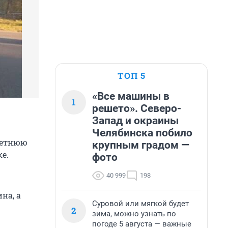
ТОП 5
«Все машины в
1
решето». Северо-
Запад и окраины
Челябинска побило
-летнюю
крупным градом —
е.
фото
40 999
198
на, а
Суровой или мягкой будет
2
зима, можно узнать по
погоде 5 августа — важные