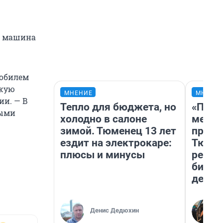
а машина
мобилем
зжую
МНЕНИЕ
МНЕНИ
ии. — В
Тепло для бюджета, но
«Поку
ными
холодно в салоне
мешке
зимой. Тюменец 13 лет
предп
ездит на электрокаре:
Тюмен
плюсы и минусы
реаль
бизне
дешев
Денис Дедюхин