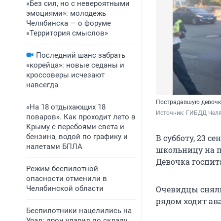
«Без сил, но с невероятными
эмоциями»: молодежь
Челябинска — о форуме
«Территория смыслов»
Последний шанс забрать
«корейца»: новые седаны и
кроссоверы исчезают
навсегда
Пострадавшую девочку
«На 18 отдыхающих 18
Источник: 
ГИБДД Челя
поваров». Как проходит лето в
Крыму с перебоями света и
бензина, водой по графику и
В субботу, 23 с
налетами БПЛА
школьницу на п
Девочка госпит
Режим беспилотной
опасности отменили в
Челябинской области
Очевидцы сняли
рядом ходит ав
Беспилотники нацелились на
Урал: дрон ударил по складу