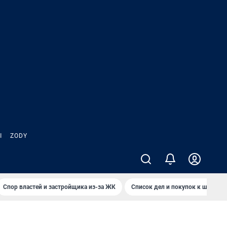
Ы
ZODY
Спор властей и застройщика из-за ЖК
Список дел и покупок к школе