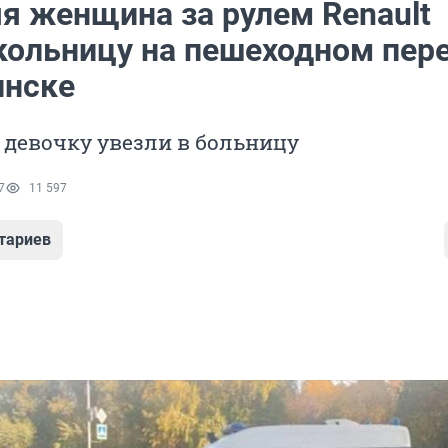
яя женщина за рулем Renault
кольницу на пешеходном пер
инске
девочку увезли в больницу
7
11 597
тариев