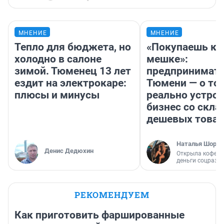
МНЕНИЕ
МНЕНИЕ
Тепло для бюджета, но
«Покупаешь ко
холодно в салоне
мешке»:
зимой. Тюменец 13 лет
предпринимате
ездит на электрокаре:
Тюмени — о том
плюсы и минусы
реально устро
бизнес со скл
дешевых това
Наталья Шорох
Денис Дедюхин
Открыла кофейн
деньги соцразв
РЕКОМЕНДУЕМ
Как приготовить фаршированные