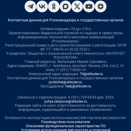
Контактные данные для Роскомнадзора и государственных органов
Сетевое издание «74.ру» (18+)
Зарегистрировано Федеральной службой по надзору в сфере связи,
информационных технологий и массовых коммуникаций
(Роскомнадзор).
Регистрационный номер и дата принятия решения о регистрации: ЭЛ №
ФС 77– 84676 от 06.02.2023 г.
Учредитель: Общество с ограниченной ответственностью «ИНТЕРНЕТ
ТЕХНОЛОГИИ»
Главный редактор: Филипцева Мария Сергеевна
Адрес редакции: 454091, г. Челябинск, проспект Ленина, 26А, стр.2, 16
этаж, +7 (351) 7-0000-74
Электронный адрес редакции:
74@shkulev.ru
Контактные данные для Роскомнадзора и государственных органов:
juristchel@shkulev.ru
Техподдержка:
help@shkulev.ru
Связаться с отделом продаж: 8 (351) 729-94-90 доб. 3335,
yuliya.latypova@shkulev.ru
Редакция сайта не несет ответственности за достоверность
информации, содержащейся в рекламных объявлениях.
Особенности эксплуатации (использования) веб-портала регулируются:
Руководством пользователя
Описанием функциональных характеристик ПО
Условиями использования веб-портала и политикой