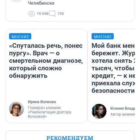
Челябинске
19 948
195
МНЕНИЕ
МНЕНИЕ
«Спуталась речь, понес
Мой банк меня
пургу». Врач — о
бережет. Журн
смертельном диагнозе,
хотела снять 2
который сложно
тысяч, чтобы п
обнаружить
кредит, — к не
приехала служ
безопасности
Ирина Волкова
Главврач клиники
Ксения Владим
«Реабилитация доктора
Автор мнения
Волковой»
РЕКОМЕНДУЕМ