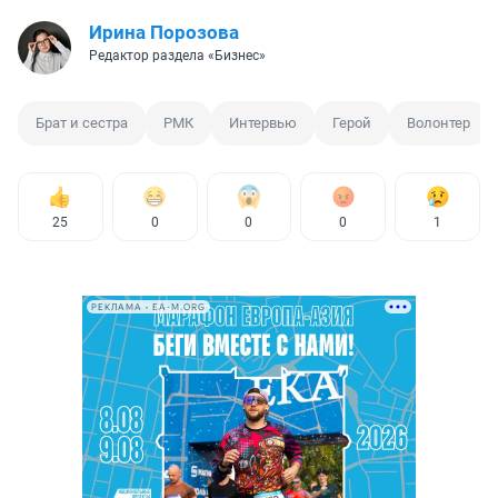
Ирина Порозова
Редактор раздела «Бизнес»
Брат и сестра
РМК
Интервью
Герой
Волонтер
25
0
0
0
1
РЕКЛАМА • EA-M.ORG